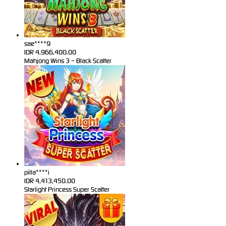
sae****9
IDR
4,966,400.00
Mahjong Wins 3 – Black Scatter
pilla****i
IDR
4,413,450.00
Starlight Princess Super Scatter