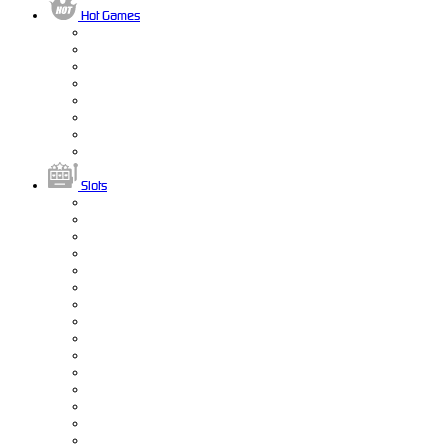
Hot Games
Slots