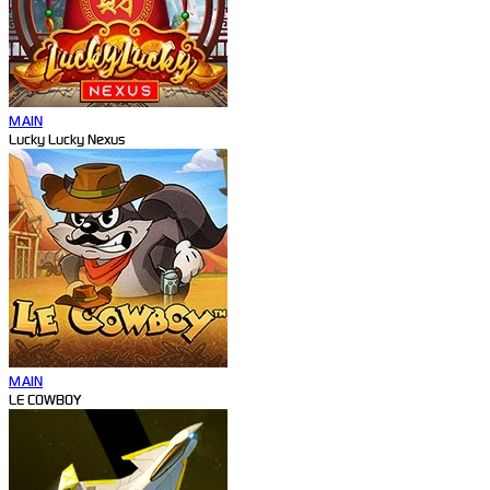
MAIN
Lucky Lucky Nexus
MAIN
LE COWBOY