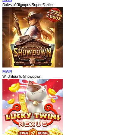
Gates of Olympus Super Scatter
MAIN
Wild Bounty Showdown