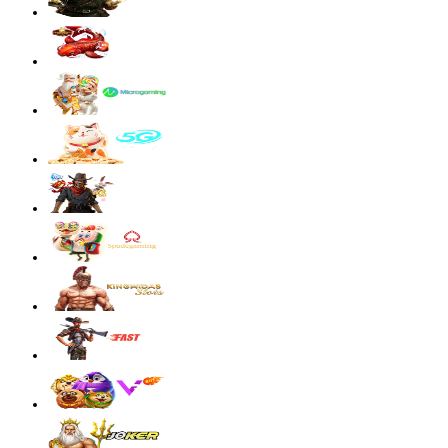
sae****9
IDR
3,590,300.00
Mahjong Wins 3 – Black Scatter
pilla****i
IDR
3,440,750.00
Starlight Princess Super Scatter