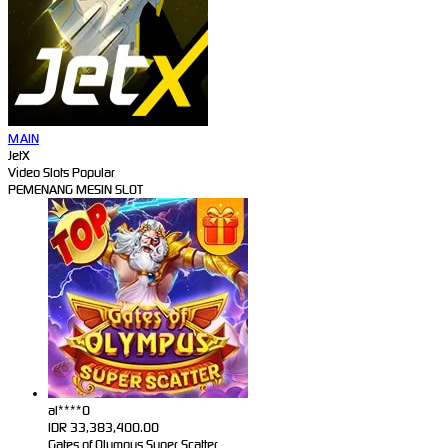
MAIN
JetX
Video Slots Popular
PEMENANG MESIN SLOT
al****0
IDR
33,383,400.00
Gates of Olympus Super Scatter