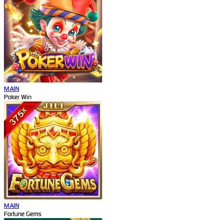
MAIN
Poker Win
MAIN
Fortune Gems