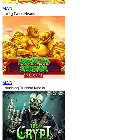
MAIN
Lucky Twins Nexus
MAIN
Laughing Buddha Nexus