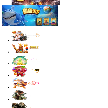
sae****9
IDR
4,003,200.00
Mahjong Wins 3 – Black Scatter
sae****9
IDR
3,881,600.00
Mahjong Wins 3 – Black Scatter