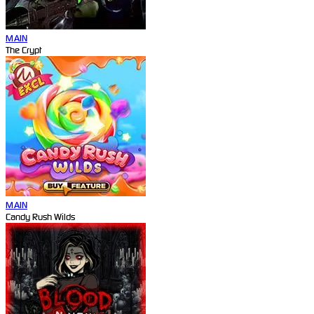
MAIN
The Crypt
MAIN
Candy Rush Wilds