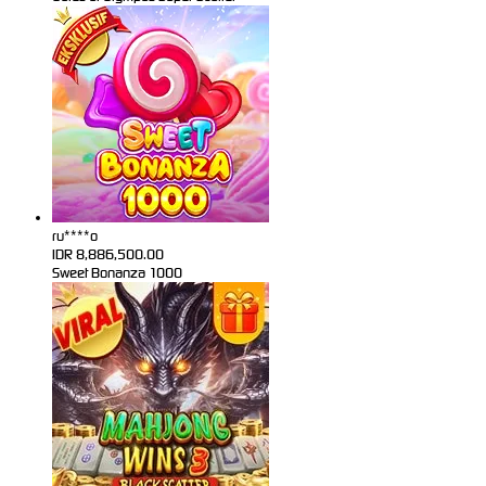
ru****o
IDR
8,886,500.00
Sweet Bonanza 1000