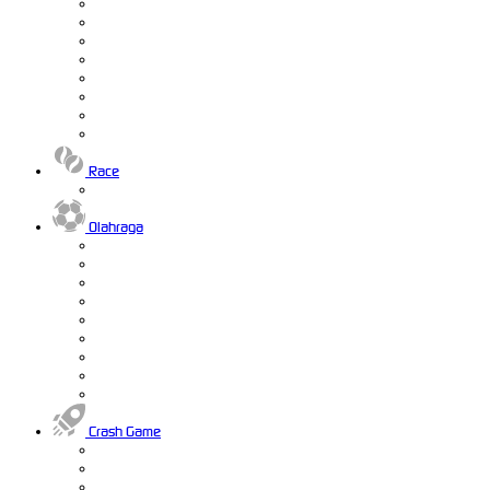
Race
Olahraga
Crash Game