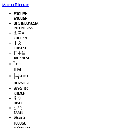
Main di Telegram
ENGLISH
ENGLISH
BHS INDONESIA
INDONESIAN
한국어
KOREAN
中文
CHINESE
日本語
JAPANESE
ไทย
THAI
မြန်မာစာ
BURMESE
ខេមរភាសា
KHMER
हिन्दी
HINDI
தமிழ்
TAMIL
తెలుగు
TELUGU