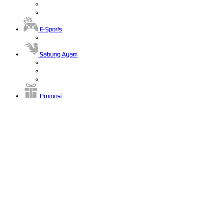
E-Sports
Sabung Ayam
Promosi