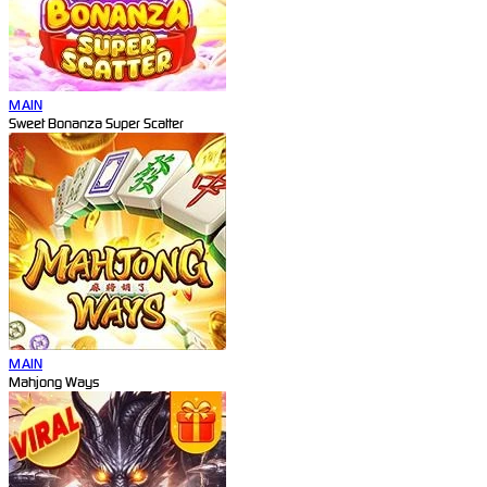
MAIN
Sweet Bonanza Super Scatter
MAIN
Mahjong Ways