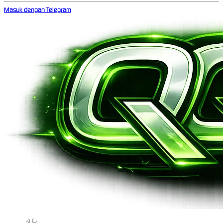
Masuk dengan Telegram