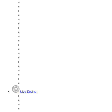
Live Casino