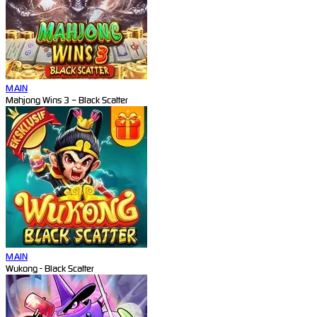
MAIN
Mahjong Wins 3 – Black Scatter
MAIN
Wukong - Black Scatter