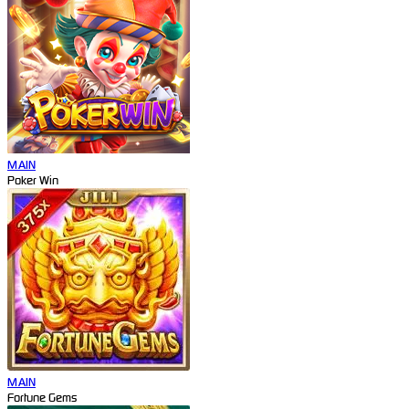
MAIN
Poker Win
MAIN
Fortune Gems