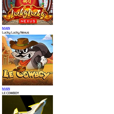
MAIN
Lucky Lucky Nexus
MAIN
LE COWBOY