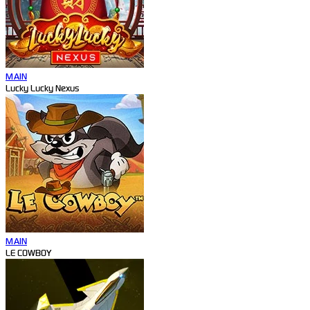
MAIN
Lucky Lucky Nexus
MAIN
LE COWBOY