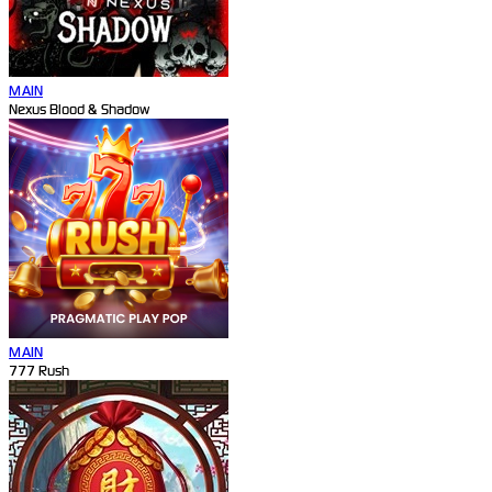
MAIN
Nexus Blood & Shadow
MAIN
777 Rush