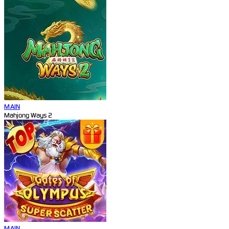
MAIN
Mahjong Ways 2
MAIN