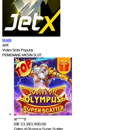
MAIN
JetX
Video Slots Popular
PEMENANG MESIN SLOT
al****0
IDR
33,383,400.00
Gates of Olympus Super Scatter