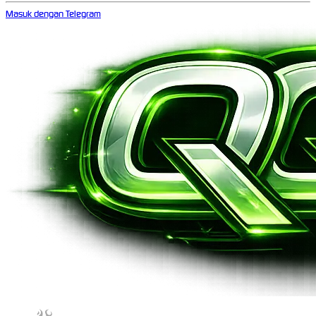
Masuk dengan Telegram