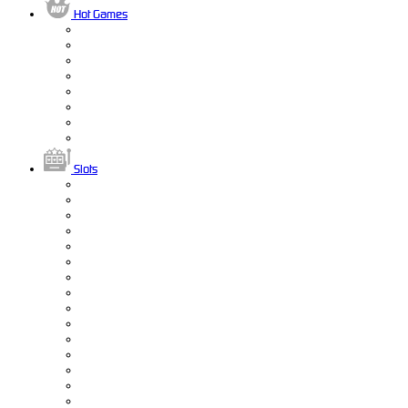
Hot Games
Slots