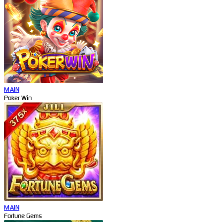
MAIN
Poker Win
MAIN
Fortune Gems