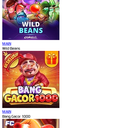
MAIN
Wild Beans
MAIN
Bang Gacor 1000