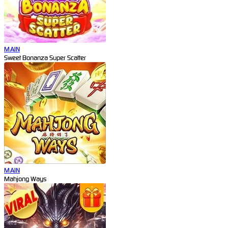
MAIN
Sweet Bonanza Super Scatter
MAIN
Mahjong Ways