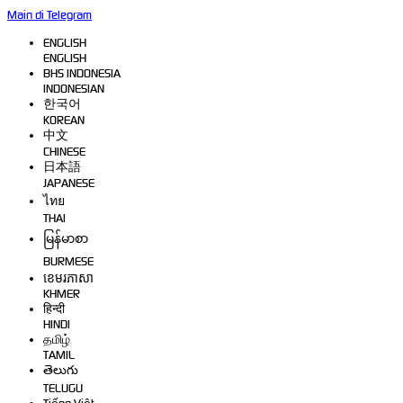
Main di Telegram
ENGLISH
ENGLISH
BHS INDONESIA
INDONESIAN
한국어
KOREAN
中文
CHINESE
日本語
JAPANESE
ไทย
THAI
မြန်မာစာ
BURMESE
ខេមរភាសា
KHMER
हिन्दी
HINDI
தமிழ்
TAMIL
తెలుగు
TELUGU