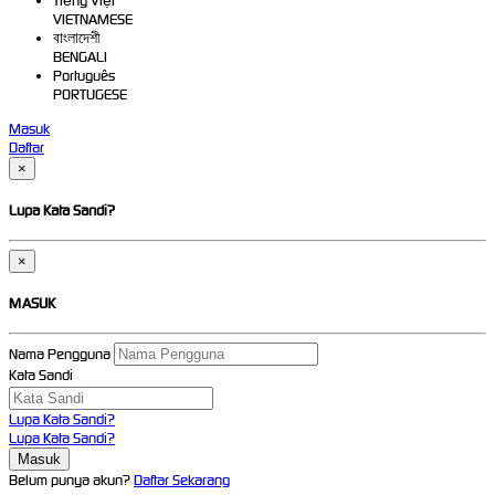
Tiếng Việt
VIETNAMESE
বাংলাদেশী
BENGALI
Português
PORTUGESE
Masuk
Daftar
×
Lupa Kata Sandi?
×
MASUK
Nama Pengguna
Kata Sandi
Lupa Kata Sandi?
Lupa Kata Sandi?
Belum punya akun?
Daftar Sekarang