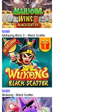
MAIN
Mahjong Wins 3 – Black Scatter
MAIN
Wukong - Black Scatter