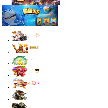
sae****9
IDR
4,003,200.00
Mahjong Wins 3 – Black Scatter
sae****9
IDR
3,881,600.00
Mahjong Wins 3 – Black Scatter