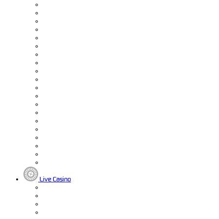
Live Casino