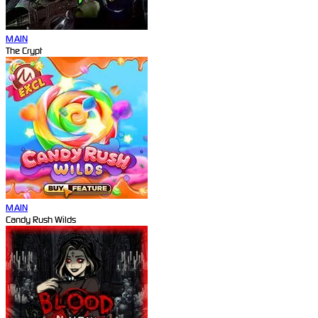
MAIN
The Crypt
MAIN
Candy Rush Wilds