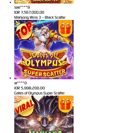
sae****9
IDR
7,567,000.00
Mahjong Wins 3 – Black Scatter
al****0
IDR
5,998,200.00
Gates of Olympus Super Scatter