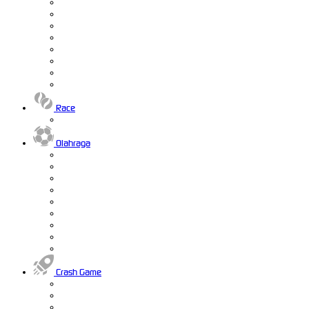
Race
Olahraga
Crash Game