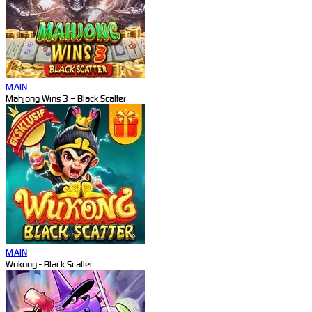
MAIN
Mahjong Wins 3 – Black Scatter
MAIN
Wukong - Black Scatter