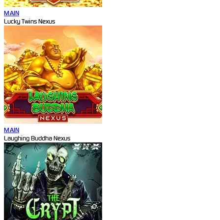
MAIN
Lucky Twins Nexus
MAIN
Laughing Buddha Nexus