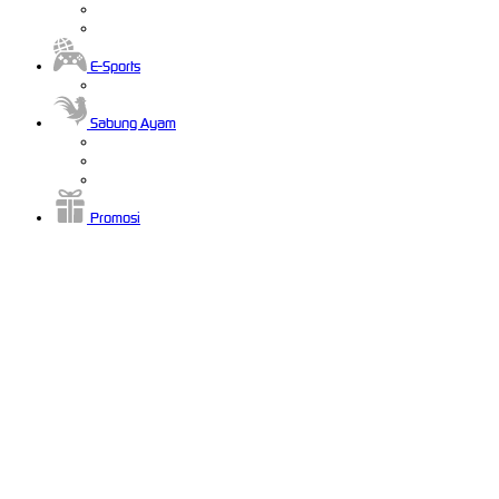
E-Sports
Sabung Ayam
Promosi