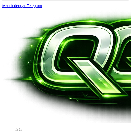
Masuk dengan Telegram