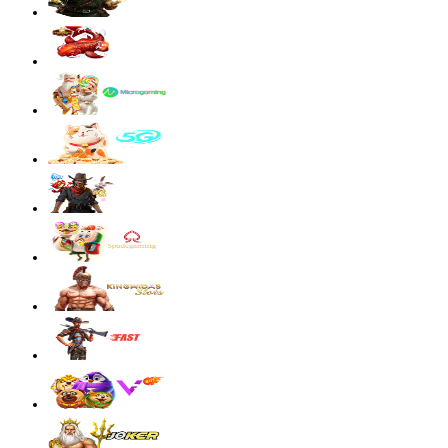
sae****9
IDR
3,590,300.00
Mahjong Wins 3 – Black Scatter
pilla****i
IDR
3,440,750.00
Starlight Princess Super Scatter