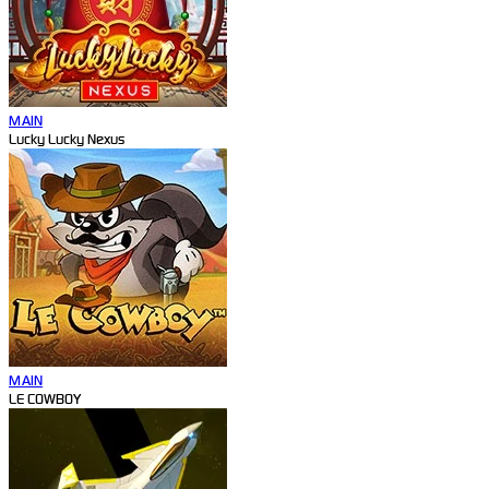
MAIN
Lucky Lucky Nexus
MAIN
LE COWBOY