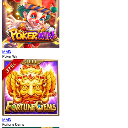
MAIN
Poker Win
MAIN
Fortune Gems