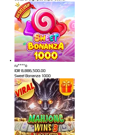
ru****o
IDR
8,886,500.00
Sweet Bonanza 1000