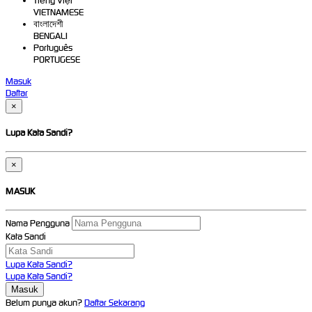
Tiếng Việt
VIETNAMESE
বাংলাদেশী
BENGALI
Português
PORTUGESE
Masuk
Daftar
×
Lupa Kata Sandi?
×
MASUK
Nama Pengguna
Kata Sandi
Lupa Kata Sandi?
Lupa Kata Sandi?
Belum punya akun?
Daftar Sekarang