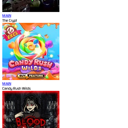
MAIN
The Crypt
MAIN
Candy Rush Wilds