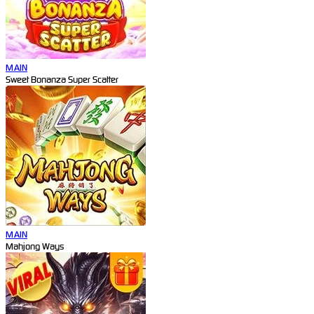
MAIN
Sweet Bonanza Super Scatter
MAIN
Mahjong Ways