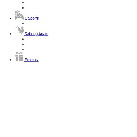
E-Sports
Sabung Ayam
Promosi