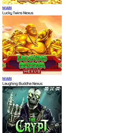
MAIN
Lucky Twins Nexus
MAIN
Laughing Buddha Nexus