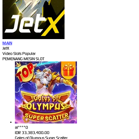
MAIN
JetX
Video Slots Popular
PEMENANG MESIN SLOT
al****0
IDR
33,383,400.00
Gates of Olympus Super Scatter