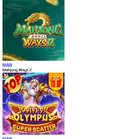
MAIN
Mahjong Ways 2
MAIN