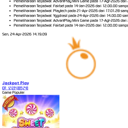
Pemeliharaan Terjadwal: AdvantPlay Mini Game pada 17-Agt-2026 dari 
Pemeliharaan Terjadwal: Fairbet pada 14-Jan-2026 dari 12.00.00 sampa
Pemeliharaan Terjadwal: Playtech pada 21-Apr-2026 dari 17.01.28 samp
Pemeliharaan Terjadwal: Yggdrasil pada 24-Apr-2026 dari 14.00.00 sam
Pemeliharaan Terjadwal: AdvantPlay Mini Game pada 17-Agt-2026 dari 
Pemeliharaan Terjadwal: Fairbet pada 14-Jan-2026 dari 12.00.00 sampa
Sen, 24-Apr-2026 14.19.09
Jackpot
Play
IDR
12,694,089,240
Game Populer