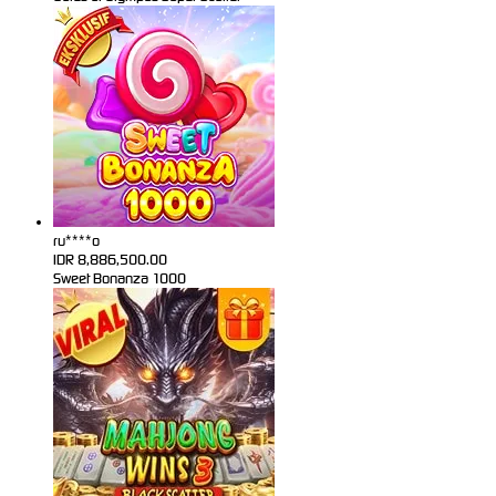
ru****o
IDR
8,886,500.00
Sweet Bonanza 1000