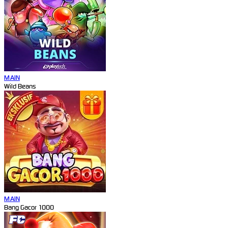
MAIN
Wild Beans
MAIN
Bang Gacor 1000