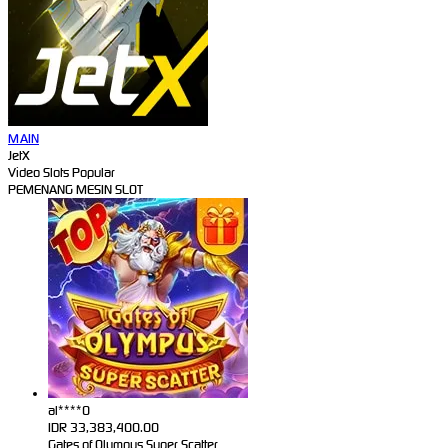
MAIN
JetX
Video Slots Popular
PEMENANG MESIN SLOT
al****0
IDR
33,383,400.00
Gates of Olympus Super Scatter