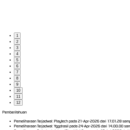
1
2
3
4
5
6
7
8
9
10
11
12
Pemberitahuan
Pemeliharaan Terjadwal: Playtech pada 21-Apr-2026 dari 17.01.28 samp
Pemeliharaan Terjadwal: Yggdrasil pada 24-Apr-2026 dari 14.00.00 sam