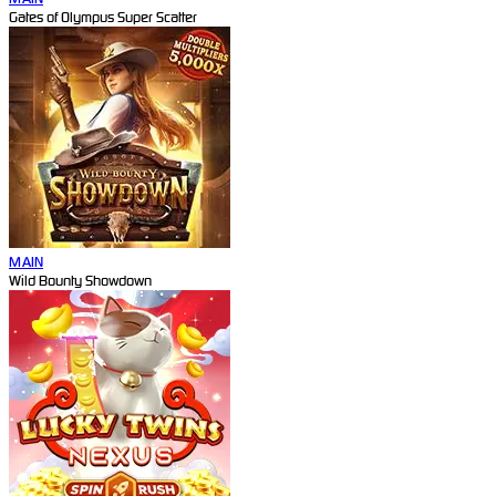
Gates of Olympus Super Scatter
MAIN
Wild Bounty Showdown