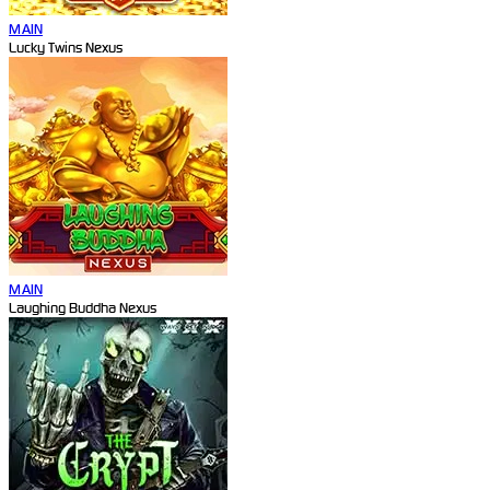
MAIN
Lucky Twins Nexus
MAIN
Laughing Buddha Nexus