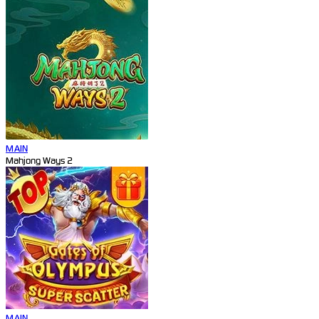
MAIN
Mahjong Ways 2
MAIN