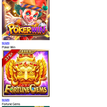
MAIN
Poker Win
MAIN
Fortune Gems