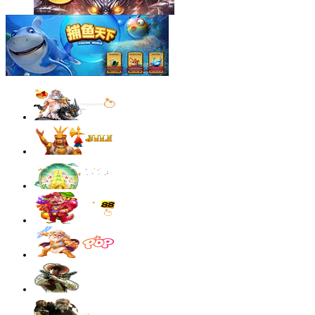
sae****9
IDR
4,003,200.00
Mahjong Wins 3 – Black Scatter
sae****9
IDR
3,881,600.00
Mahjong Wins 3 – Black Scatter