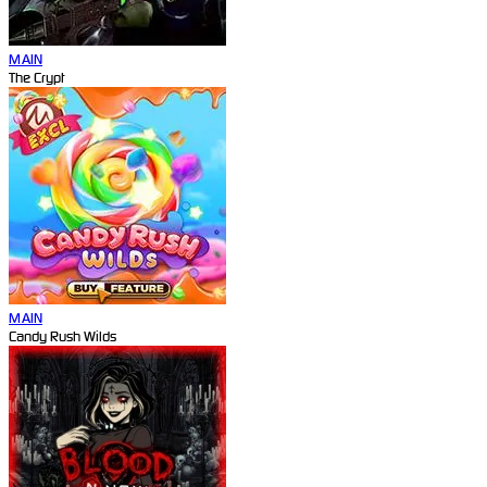
MAIN
The Crypt
MAIN
Candy Rush Wilds