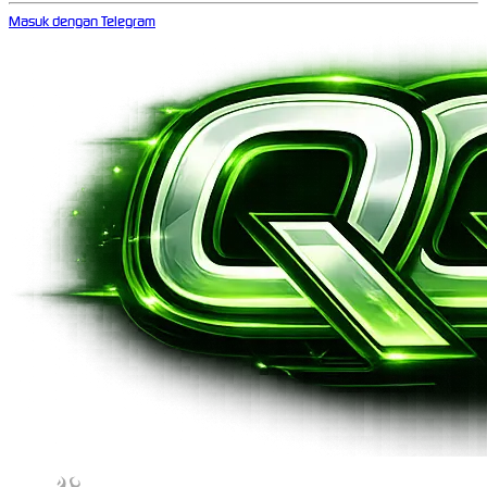
Masuk dengan Telegram