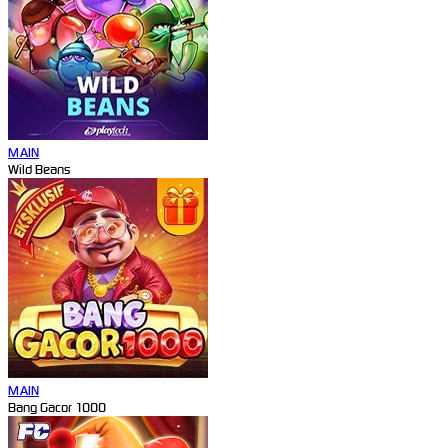
MAIN
Wild Beans
MAIN
Bang Gacor 1000