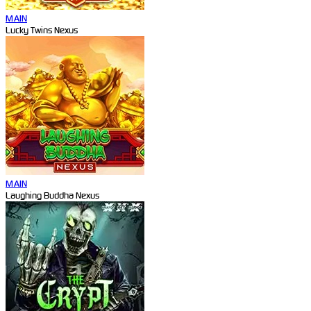
MAIN
Lucky Twins Nexus
MAIN
Laughing Buddha Nexus