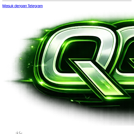
Masuk dengan Telegram