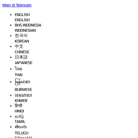
Main di Telegram
ENGLISH
ENGLISH
BHS INDONESIA
INDONESIAN
한국어
KOREAN
中文
CHINESE
日本語
JAPANESE
ไทย
THAI
မြန်မာစာ
BURMESE
ខេមរភាសា
KHMER
हिन्दी
HINDI
தமிழ்
TAMIL
తెలుగు
TELUGU