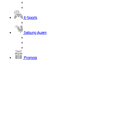
E-Sports
Sabung Ayam
Promosi