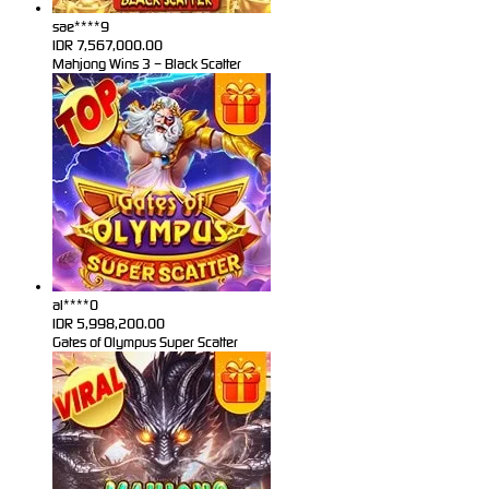
sae****9
IDR
7,567,000.00
Mahjong Wins 3 – Black Scatter
al****0
IDR
5,998,200.00
Gates of Olympus Super Scatter