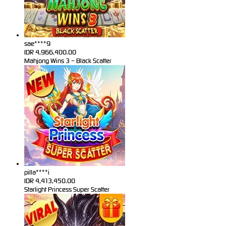
sae****9
IDR
4,966,400.00
Mahjong Wins 3 – Black Scatter
pilla****i
IDR
4,413,450.00
Starlight Princess Super Scatter