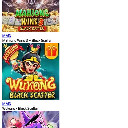
MAIN
Mahjong Wins 3 – Black Scatter
MAIN
Wukong - Black Scatter