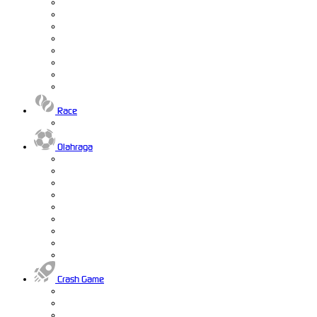
Race
Olahraga
Crash Game