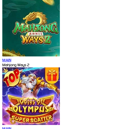
MAIN
Mahjong Ways 2
MAIN