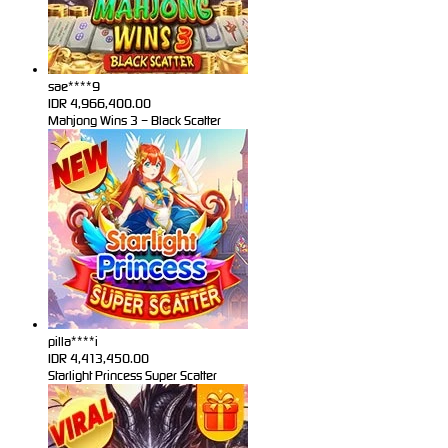
sae****9
IDR
4,966,400.00
Mahjong Wins 3 – Black Scatter
pilla****i
IDR
4,413,450.00
Starlight Princess Super Scatter