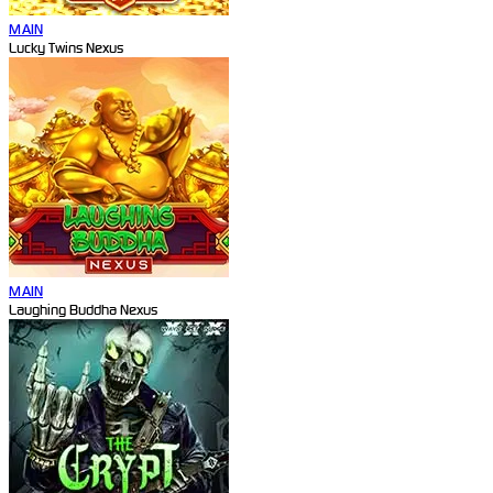
MAIN
Lucky Twins Nexus
MAIN
Laughing Buddha Nexus