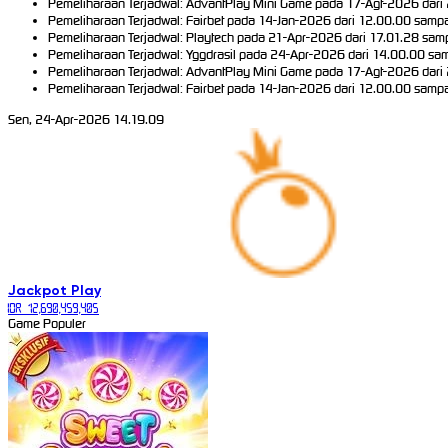
Pemeliharaan Terjadwal: AdvantPlay Mini Game pada 17-Agt-2026 dari 
Pemeliharaan Terjadwal: Fairbet pada 14-Jan-2026 dari 12.00.00 sampa
Pemeliharaan Terjadwal: Playtech pada 21-Apr-2026 dari 17.01.28 samp
Pemeliharaan Terjadwal: Yggdrasil pada 24-Apr-2026 dari 14.00.00 sam
Pemeliharaan Terjadwal: AdvantPlay Mini Game pada 17-Agt-2026 dari 
Pemeliharaan Terjadwal: Fairbet pada 14-Jan-2026 dari 12.00.00 sampa
Sen, 24-Apr-2026 14.19.09
Jackpot
Play
IDR
12,690,459,405
Game Populer