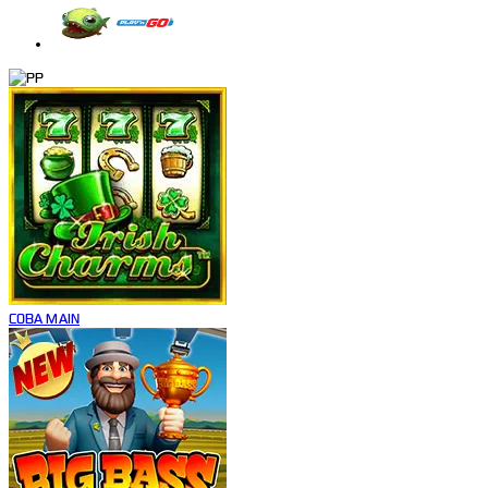
COBA
MAIN