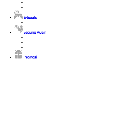
E-Sports
Sabung Ayam
Promosi