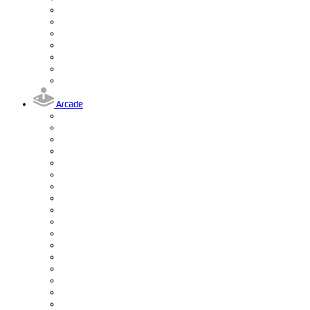
Arcade