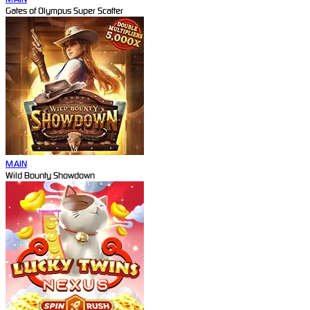
Gates of Olympus Super Scatter
MAIN
Wild Bounty Showdown