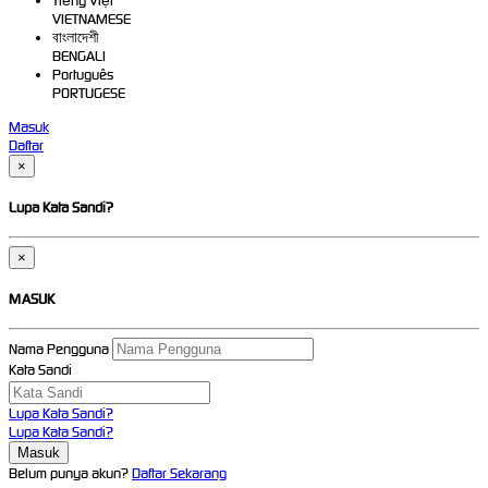
Tiếng Việt
VIETNAMESE
বাংলাদেশী
BENGALI
Português
PORTUGESE
Masuk
Daftar
×
Lupa Kata Sandi?
×
MASUK
Nama Pengguna
Kata Sandi
Lupa Kata Sandi?
Lupa Kata Sandi?
Belum punya akun?
Daftar Sekarang