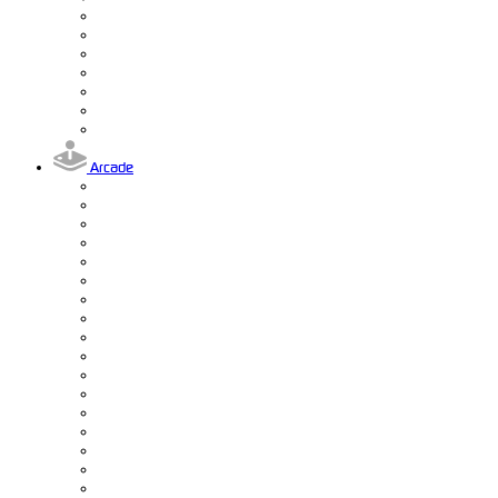
Arcade