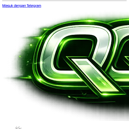
Masuk dengan Telegram