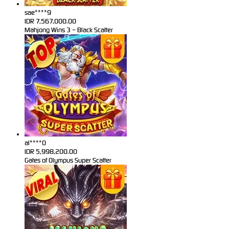
sae****9
IDR
7,567,000.00
Mahjong Wins 3 – Black Scatter
al****0
IDR
5,998,200.00
Gates of Olympus Super Scatter