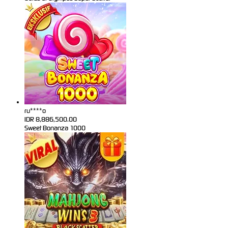
ru****o
IDR
8,886,500.00
Sweet Bonanza 1000