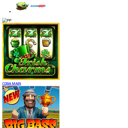
COBA
MAIN