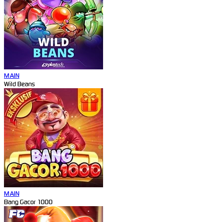
MAIN
Wild Beans
MAIN
Bang Gacor 1000