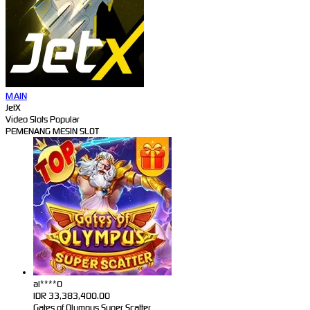
MAIN
JetX
Video Slots Popular
PEMENANG MESIN SLOT
al****0
IDR
33,383,400.00
Gates of Olympus Super Scatter