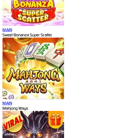
MAIN
Sweet Bonanza Super Scatter
MAIN
Mahjong Ways