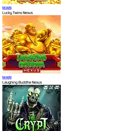
MAIN
Lucky Twins Nexus
MAIN
Laughing Buddha Nexus