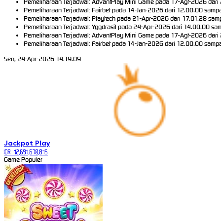
Pemeliharaan Terjadwal: AdvantPlay Mini Game pada 17-Agt-2026 dari 
Pemeliharaan Terjadwal: Fairbet pada 14-Jan-2026 dari 12.00.00 sampa
Pemeliharaan Terjadwal: Playtech pada 21-Apr-2026 dari 17.01.28 samp
Pemeliharaan Terjadwal: Yggdrasil pada 24-Apr-2026 dari 14.00.00 sam
Pemeliharaan Terjadwal: AdvantPlay Mini Game pada 17-Agt-2026 dari 
Pemeliharaan Terjadwal: Fairbet pada 14-Jan-2026 dari 12.00.00 sampa
Sen, 24-Apr-2026 14.19.09
Jackpot
Play
IDR
12,691,670,815
Game Populer