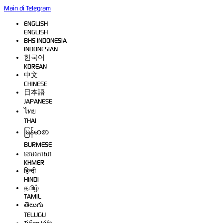
Main di Telegram
ENGLISH
ENGLISH
BHS INDONESIA
INDONESIAN
한국어
KOREAN
中文
CHINESE
日本語
JAPANESE
ไทย
THAI
မြန်မာစာ
BURMESE
ខេមរភាសា
KHMER
हिन्दी
HINDI
தமிழ்
TAMIL
తెలుగు
TELUGU