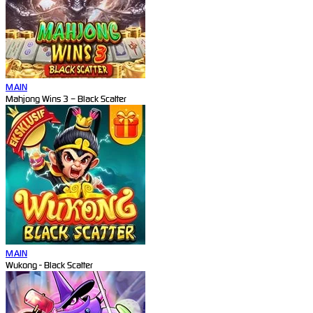
MAIN
Mahjong Wins 3 – Black Scatter
MAIN
Wukong - Black Scatter