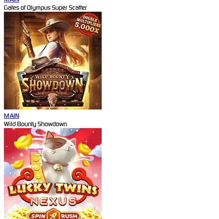
Gates of Olympus Super Scatter
MAIN
Wild Bounty Showdown