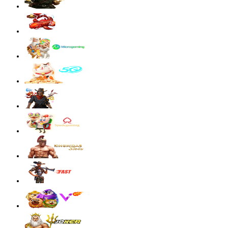
sae****9
IDR
3,590,300.00
Mahjong Wins 3 – Black Scatter
pilla****i
IDR
3,440,750.00
Starlight Princess Super Scatter