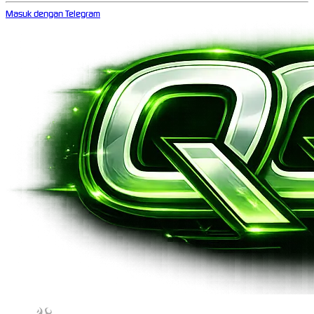
Masuk dengan Telegram