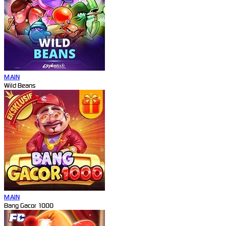
MAIN
Wild Beans
MAIN
Bang Gacor 1000