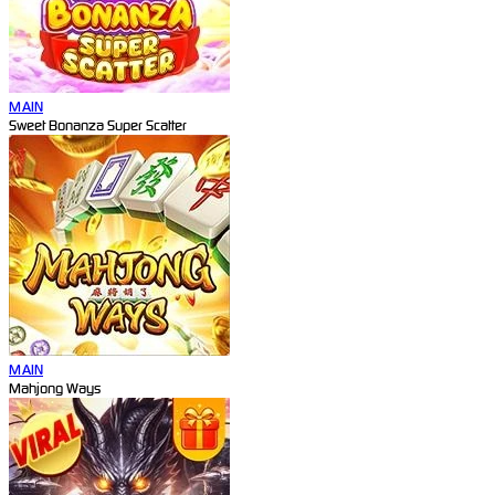
MAIN
Sweet Bonanza Super Scatter
MAIN
Mahjong Ways