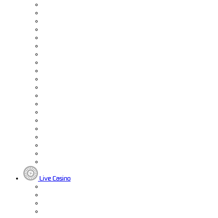
Live Casino