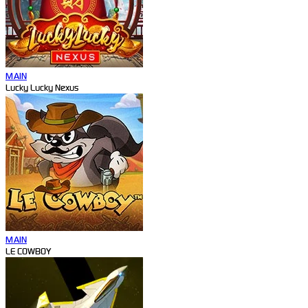
MAIN
Lucky Lucky Nexus
MAIN
LE COWBOY