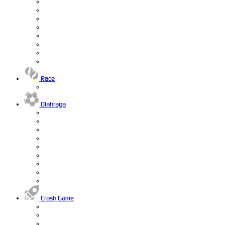
Race
Olahraga
Crash Game