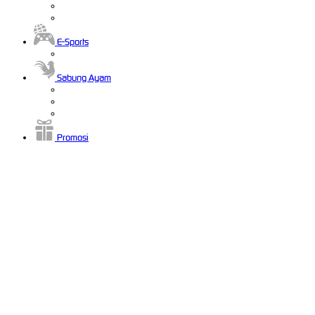
E-Sports
Sabung Ayam
Promosi