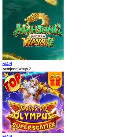
MAIN
Mahjong Ways 2
MAIN