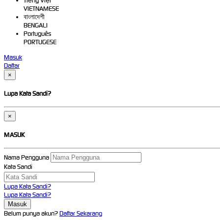
Tiếng Việt
VIETNAMESE
বাংলাদেশী
BENGALI
Português
PORTUGESE
Masuk
Daftar
×
Lupa Kata Sandi?
×
MASUK
Nama Pengguna
Kata Sandi
Lupa Kata Sandi?
Lupa Kata Sandi?
Belum punya akun?
Daftar Sekarang