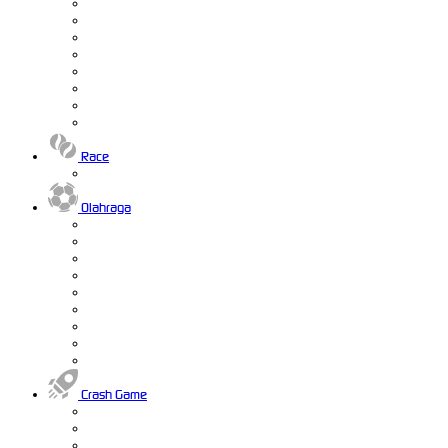
Race
Olahraga
Crash Game