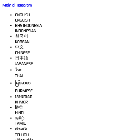
Main di Telegram
ENGLISH
ENGLISH
BHS INDONESIA
INDONESIAN
한국어
KOREAN
中文
CHINESE
日本語
JAPANESE
ไทย
THAI
မြန်မာစာ
BURMESE
ខេមរភាសា
KHMER
हिन्दी
HINDI
தமிழ்
TAMIL
తెలుగు
TELUGU