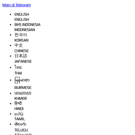
Main di Telegram
ENGLISH
ENGLISH
BHS INDONESIA
INDONESIAN
한국어
KOREAN
中文
CHINESE
日本語
JAPANESE
ไทย
THAI
မြန်မာစာ
BURMESE
ខេមរភាសា
KHMER
हिन्दी
HINDI
தமிழ்
TAMIL
తెలుగు
TELUGU