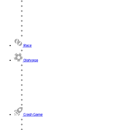
Race
Olahraga
Crash Game