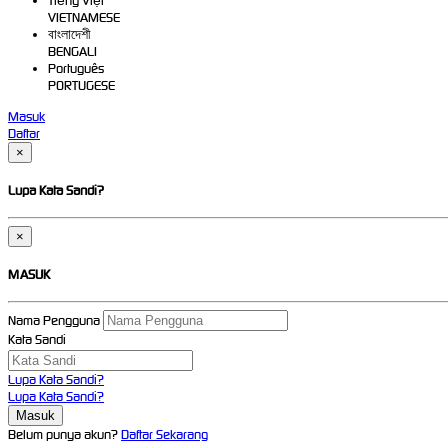
Tiếng Việt
VIETNAMESE
বাংলাদেশী
BENGALI
Português
PORTUGESE
Masuk
Daftar
×
Lupa Kata Sandi?
×
MASUK
Nama Pengguna
Kata Sandi
Lupa Kata Sandi?
Lupa Kata Sandi?
Belum punya akun?
Daftar Sekarang