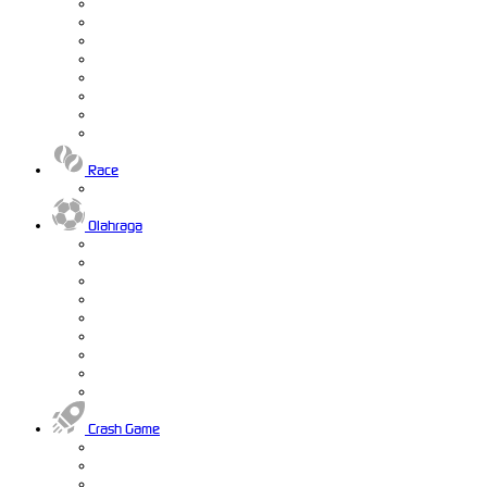
Race
Olahraga
Crash Game