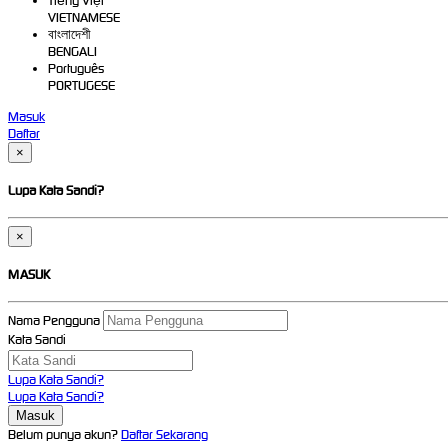
Tiếng Việt
VIETNAMESE
বাংলাদেশী
BENGALI
Português
PORTUGESE
Masuk
Daftar
×
Lupa Kata Sandi?
×
MASUK
Nama Pengguna
Kata Sandi
Lupa Kata Sandi?
Lupa Kata Sandi?
Belum punya akun?
Daftar Sekarang