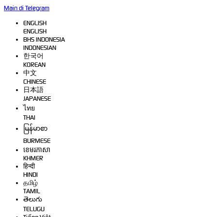
Main di Telegram
ENGLISH
ENGLISH
BHS INDONESIA
INDONESIAN
한국어
KOREAN
中文
CHINESE
日本語
JAPANESE
ไทย
THAI
မြန်မာစာ
BURMESE
ខេមរភាសា
KHMER
हिन्दी
HINDI
தமிழ்
TAMIL
తెలుగు
TELUGU