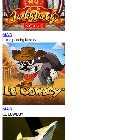
MAIN
Lucky Lucky Nexus
MAIN
LE COWBOY