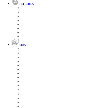
Hot Games
Slots