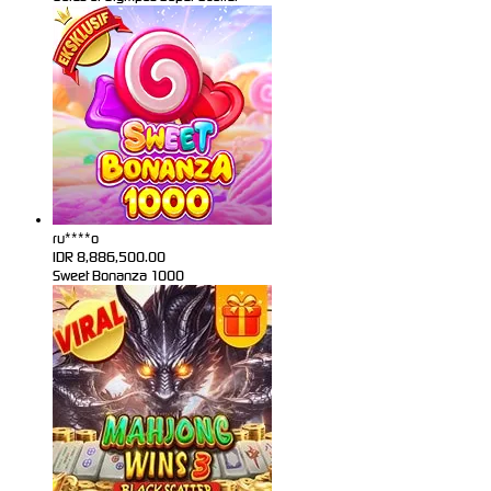
ru****o
IDR
8,886,500.00
Sweet Bonanza 1000