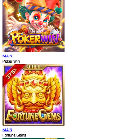
MAIN
Poker Win
MAIN
Fortune Gems