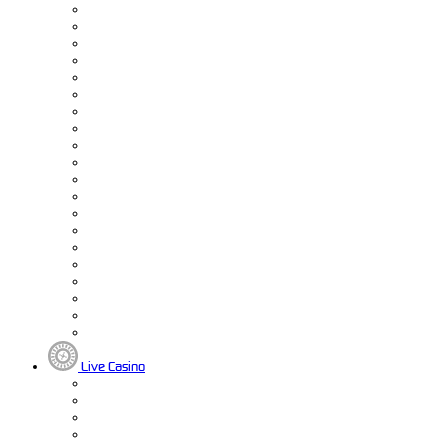
Live Casino