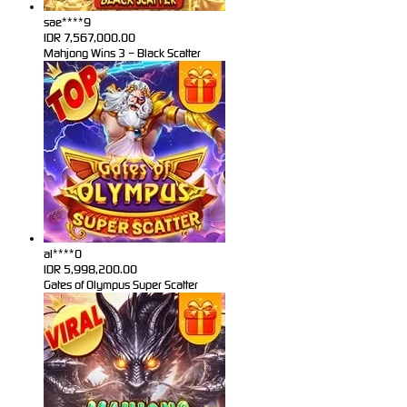
sae****9
IDR
7,567,000.00
Mahjong Wins 3 – Black Scatter
al****0
IDR
5,998,200.00
Gates of Olympus Super Scatter