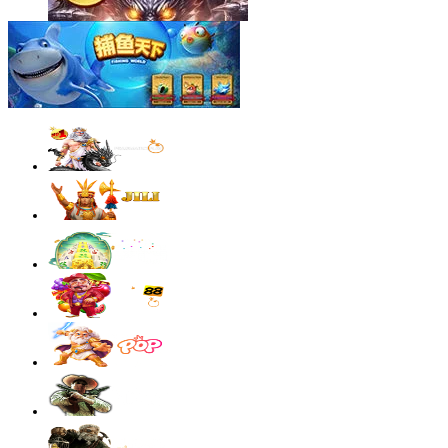
sae****9
IDR
4,003,200.00
Mahjong Wins 3 – Black Scatter
sae****9
IDR
3,881,600.00
Mahjong Wins 3 – Black Scatter