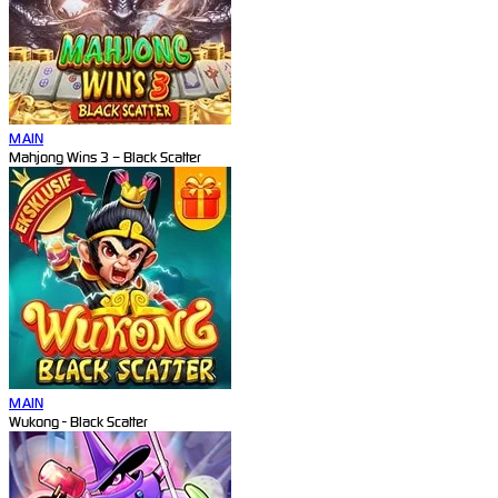
MAIN
Mahjong Wins 3 – Black Scatter
MAIN
Wukong - Black Scatter