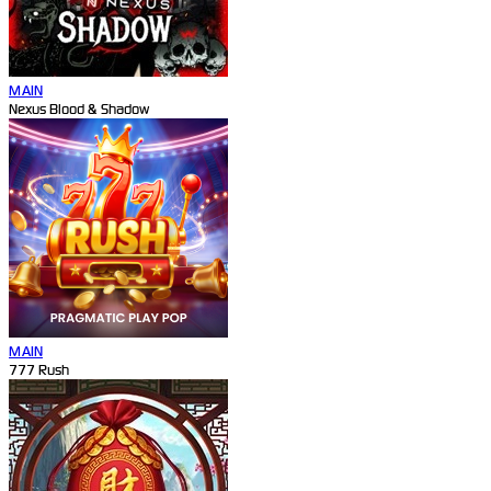
MAIN
Nexus Blood & Shadow
MAIN
777 Rush