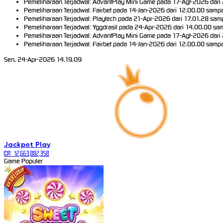
Pemeliharaan Terjadwal: AdvantPlay Mini Game pada 17-Agt-2026 dari 
Pemeliharaan Terjadwal: Fairbet pada 14-Jan-2026 dari 12.00.00 sampa
Pemeliharaan Terjadwal: Playtech pada 21-Apr-2026 dari 17.01.28 samp
Pemeliharaan Terjadwal: Yggdrasil pada 24-Apr-2026 dari 14.00.00 sam
Pemeliharaan Terjadwal: AdvantPlay Mini Game pada 17-Agt-2026 dari 
Pemeliharaan Terjadwal: Fairbet pada 14-Jan-2026 dari 12.00.00 sampa
Sen, 24-Apr-2026 14.19.09
Jackpot
Play
IDR
12,663,002,350
Game Populer