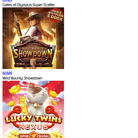
Gates of Olympus Super Scatter
MAIN
Wild Bounty Showdown