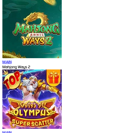
MAIN
Mahjong Ways 2
MAIN