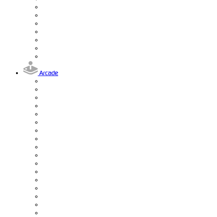
Arcade