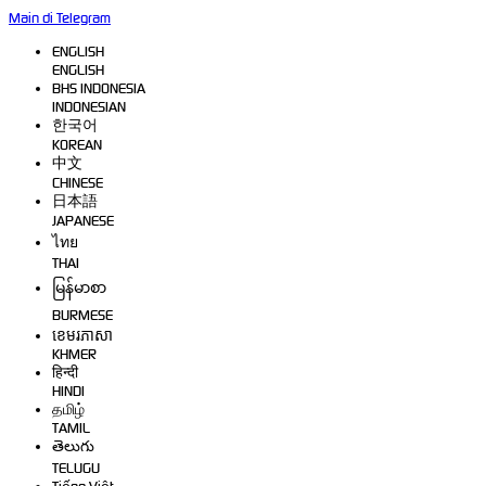
Main di Telegram
ENGLISH
ENGLISH
BHS INDONESIA
INDONESIAN
한국어
KOREAN
中文
CHINESE
日本語
JAPANESE
ไทย
THAI
မြန်မာစာ
BURMESE
ខេមរភាសា
KHMER
हिन्दी
HINDI
தமிழ்
TAMIL
తెలుగు
TELUGU