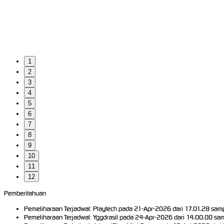
1
2
3
4
5
6
7
8
9
10
11
12
Pemberitahuan
Pemeliharaan Terjadwal: Playtech pada 21-Apr-2026 dari 17.01.28 samp
Pemeliharaan Terjadwal: Yggdrasil pada 24-Apr-2026 dari 14.00.00 sam