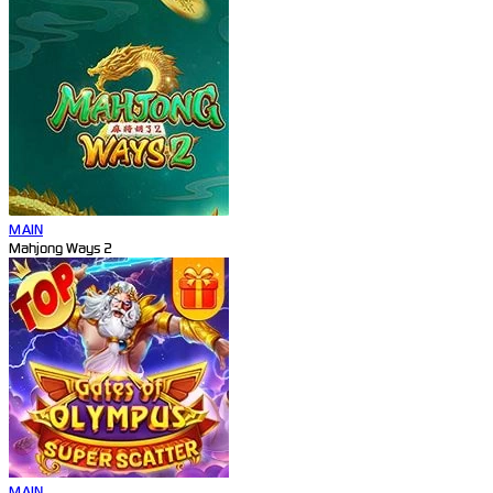
MAIN
Mahjong Ways 2
MAIN