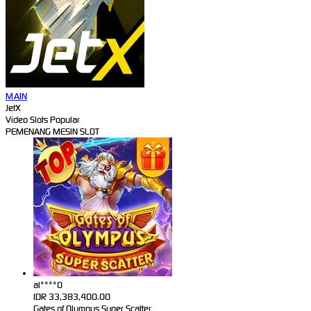
MAIN
JetX
Video Slots Popular
PEMENANG MESIN SLOT
al****0
IDR
33,383,400.00
Gates of Olympus Super Scatter