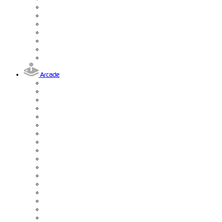
Arcade