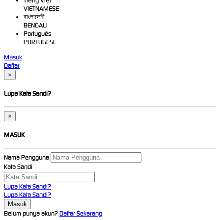
Tiếng Việt
VIETNAMESE
বাংলাদেশী
BENGALI
Português
PORTUGESE
Masuk
Daftar
×
Lupa Kata Sandi?
×
MASUK
Nama Pengguna
Kata Sandi
Lupa Kata Sandi?
Lupa Kata Sandi?
Belum punya akun?
Daftar Sekarang