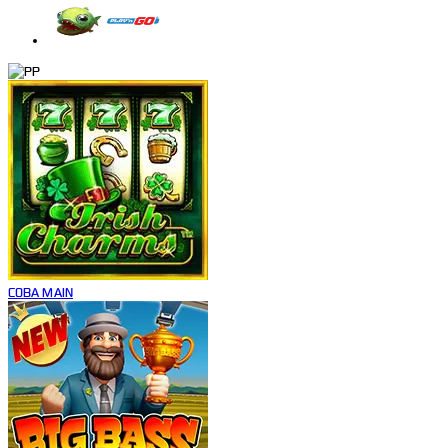
COBA
MAIN