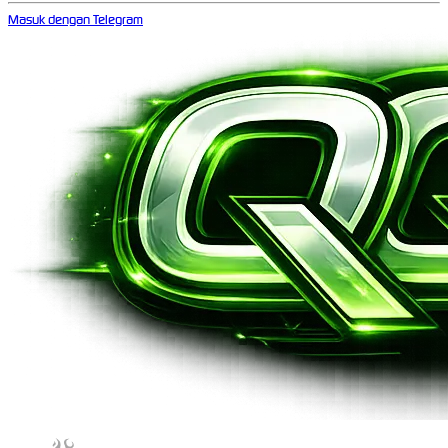
Masuk dengan Telegram