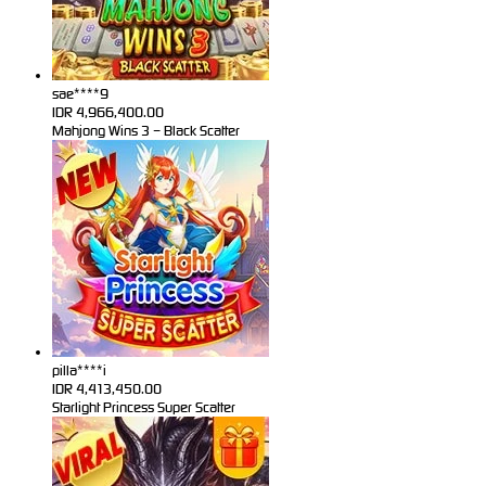
sae****9
IDR
4,966,400.00
Mahjong Wins 3 – Black Scatter
pilla****i
IDR
4,413,450.00
Starlight Princess Super Scatter