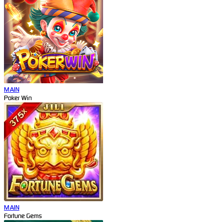
MAIN
Poker Win
MAIN
Fortune Gems