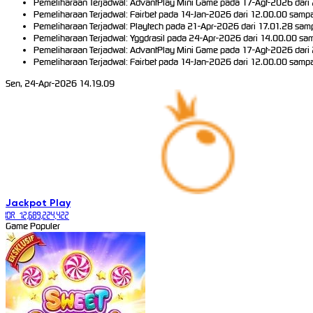
Pemeliharaan Terjadwal: AdvantPlay Mini Game pada 17-Agt-2026 dari 
Pemeliharaan Terjadwal: Fairbet pada 14-Jan-2026 dari 12.00.00 sampa
Pemeliharaan Terjadwal: Playtech pada 21-Apr-2026 dari 17.01.28 samp
Pemeliharaan Terjadwal: Yggdrasil pada 24-Apr-2026 dari 14.00.00 sam
Pemeliharaan Terjadwal: AdvantPlay Mini Game pada 17-Agt-2026 dari 
Pemeliharaan Terjadwal: Fairbet pada 14-Jan-2026 dari 12.00.00 sampa
Sen, 24-Apr-2026 14.19.09
Jackpot
Play
IDR
12,689,224,422
Game Populer