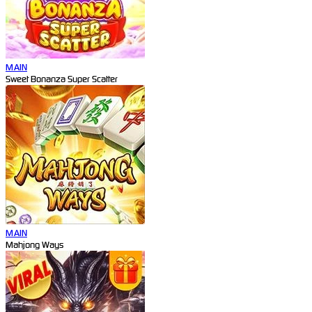
MAIN
Sweet Bonanza Super Scatter
MAIN
Mahjong Ways