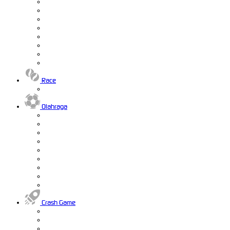
Race
Olahraga
Crash Game