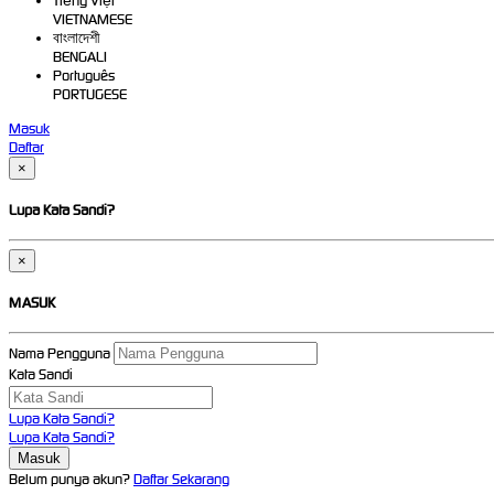
Tiếng Việt
VIETNAMESE
বাংলাদেশী
BENGALI
Português
PORTUGESE
Masuk
Daftar
×
Lupa Kata Sandi?
×
MASUK
Nama Pengguna
Kata Sandi
Lupa Kata Sandi?
Lupa Kata Sandi?
Belum punya akun?
Daftar Sekarang