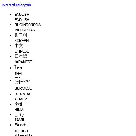
Main di Telegram
ENGLISH
ENGLISH
BHS INDONESIA
INDONESIAN
한국어
KOREAN
中文
CHINESE
日本語
JAPANESE
ไทย
THAI
မြန်မာစာ
BURMESE
ខេមរភាសា
KHMER
हिन्दी
HINDI
தமிழ்
TAMIL
తెలుగు
TELUGU