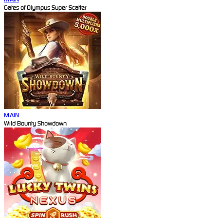
Gates of Olympus Super Scatter
MAIN
Wild Bounty Showdown