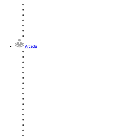
Arcade