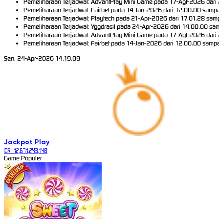
Pemeliharaan Terjadwal: AdvantPlay Mini Game pada 17-Agt-2026 dari 
Pemeliharaan Terjadwal: Fairbet pada 14-Jan-2026 dari 12.00.00 sampa
Pemeliharaan Terjadwal: Playtech pada 21-Apr-2026 dari 17.01.28 samp
Pemeliharaan Terjadwal: Yggdrasil pada 24-Apr-2026 dari 14.00.00 sam
Pemeliharaan Terjadwal: AdvantPlay Mini Game pada 17-Agt-2026 dari 
Pemeliharaan Terjadwal: Fairbet pada 14-Jan-2026 dari 12.00.00 sampa
Sen, 24-Apr-2026 14.19.09
Jackpot
Play
IDR
12,671,243,148
Game Populer