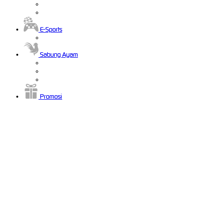
E-Sports
Sabung Ayam
Promosi