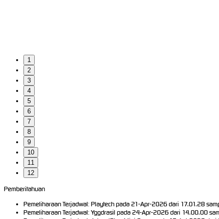
1
2
3
4
5
6
7
8
9
10
11
12
Pemberitahuan
Pemeliharaan Terjadwal: Playtech pada 21-Apr-2026 dari 17.01.28 samp
Pemeliharaan Terjadwal: Yggdrasil pada 24-Apr-2026 dari 14.00.00 sam