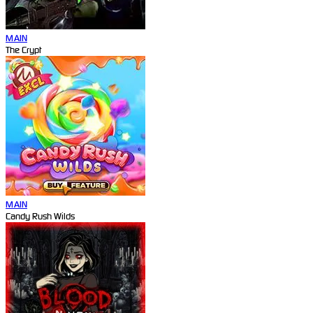
MAIN
The Crypt
MAIN
Candy Rush Wilds