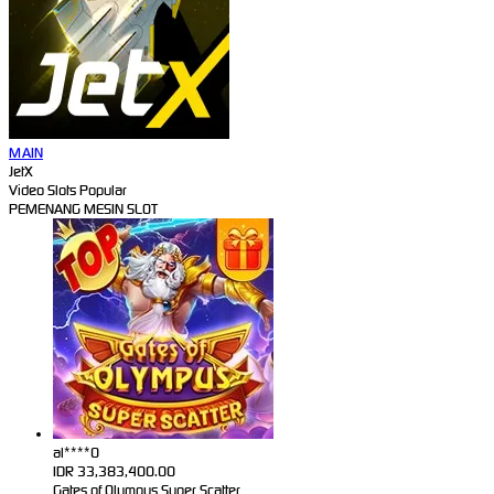
MAIN
JetX
Video Slots Popular
PEMENANG MESIN SLOT
al****0
IDR
33,383,400.00
Gates of Olympus Super Scatter