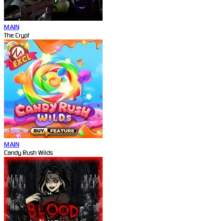
MAIN
The Crypt
MAIN
Candy Rush Wilds