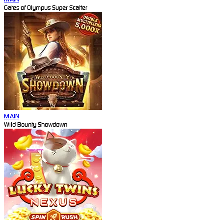
Gates of Olympus Super Scatter
MAIN
Wild Bounty Showdown