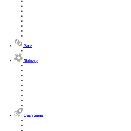
Race
Olahraga
Crash Game