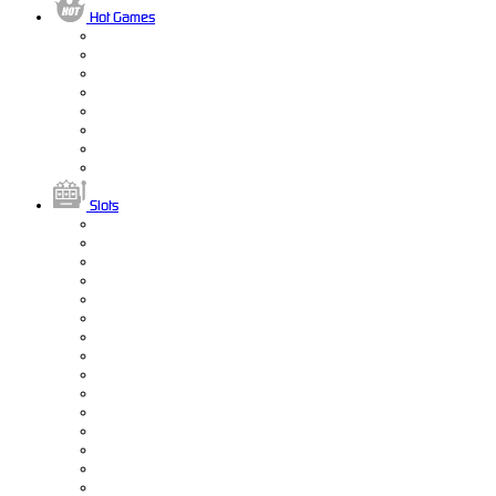
Hot Games
Slots