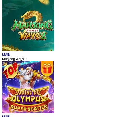
MAIN
Mahjong Ways 2
MAIN