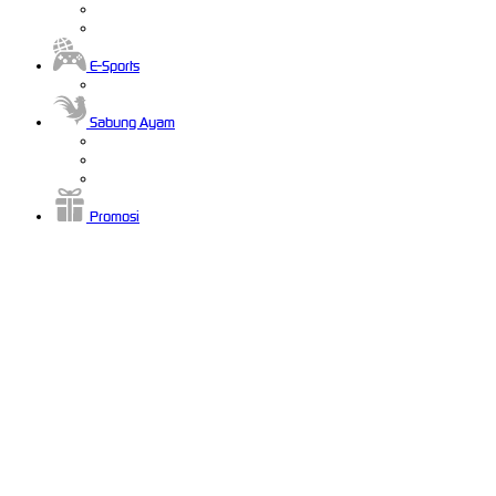
E-Sports
Sabung Ayam
Promosi