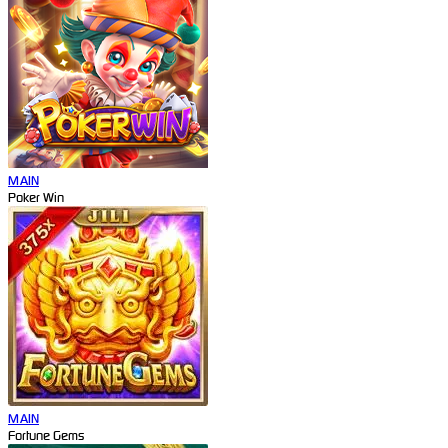
MAIN
Poker Win
MAIN
Fortune Gems