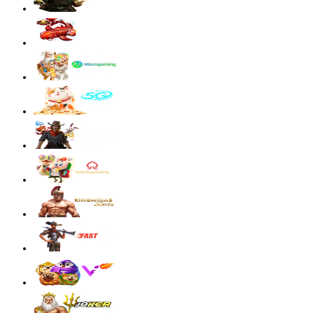
sae****9
IDR
3,590,300.00
Mahjong Wins 3 – Black Scatter
pilla****i
IDR
3,440,750.00
Starlight Princess Super Scatter