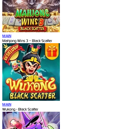
MAIN
Mahjong Wins 3 – Black Scatter
MAIN
Wukong - Black Scatter