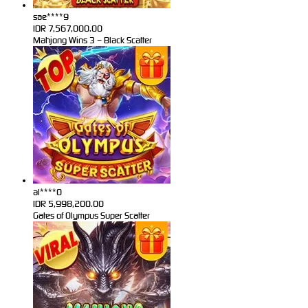
sae****9
IDR
7,567,000.00
Mahjong Wins 3 – Black Scatter
al****0
IDR
5,998,200.00
Gates of Olympus Super Scatter