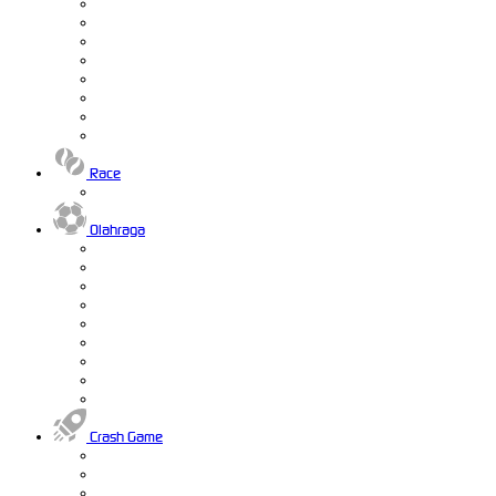
Race
Olahraga
Crash Game