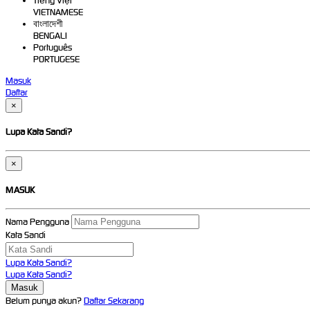
Tiếng Việt
VIETNAMESE
বাংলাদেশী
BENGALI
Português
PORTUGESE
Masuk
Daftar
×
Lupa Kata Sandi?
×
MASUK
Nama Pengguna
Kata Sandi
Lupa Kata Sandi?
Lupa Kata Sandi?
Belum punya akun?
Daftar Sekarang