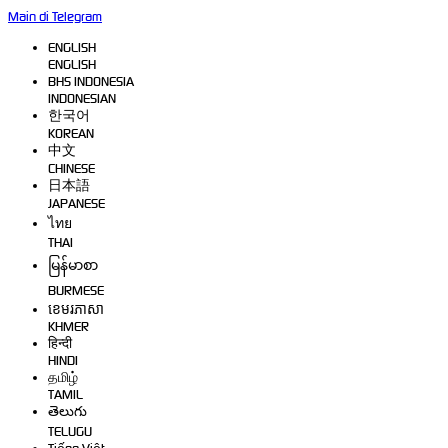
Main di Telegram
ENGLISH
ENGLISH
BHS INDONESIA
INDONESIAN
한국어
KOREAN
中文
CHINESE
日本語
JAPANESE
ไทย
THAI
မြန်မာစာ
BURMESE
ខេមរភាសា
KHMER
हिन्दी
HINDI
தமிழ்
TAMIL
తెలుగు
TELUGU