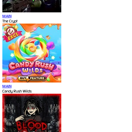
MAIN
The Crypt
MAIN
Candy Rush Wilds