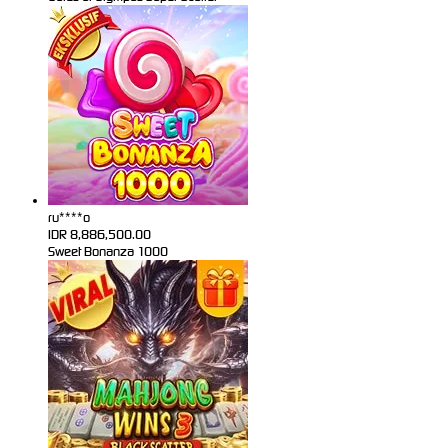
ru****o
IDR
8,886,500.00
Sweet Bonanza 1000