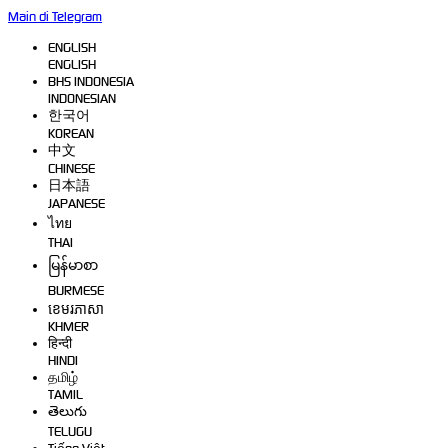
Main di Telegram
ENGLISH
ENGLISH
BHS INDONESIA
INDONESIAN
한국어
KOREAN
中文
CHINESE
日本語
JAPANESE
ไทย
THAI
မြန်မာစာ
BURMESE
ខេមរភាសា
KHMER
हिन्दी
HINDI
தமிழ்
TAMIL
తెలుగు
TELUGU