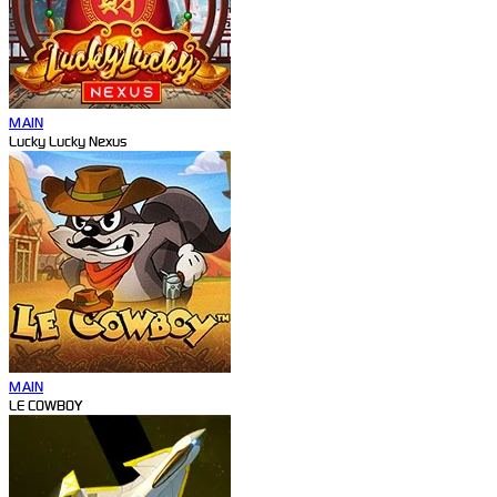
MAIN
Lucky Lucky Nexus
MAIN
LE COWBOY