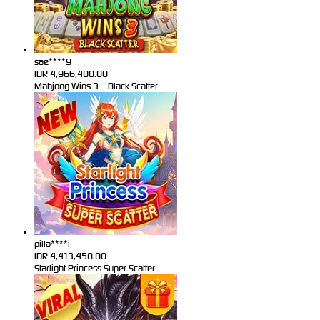
sae****9
IDR
4,966,400.00
Mahjong Wins 3 – Black Scatter
pilla****i
IDR
4,413,450.00
Starlight Princess Super Scatter