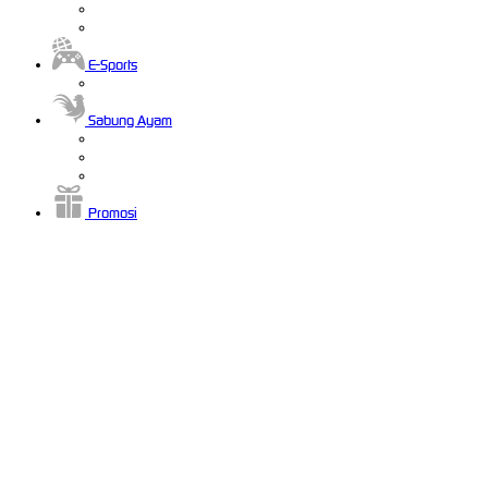
E-Sports
Sabung Ayam
Promosi