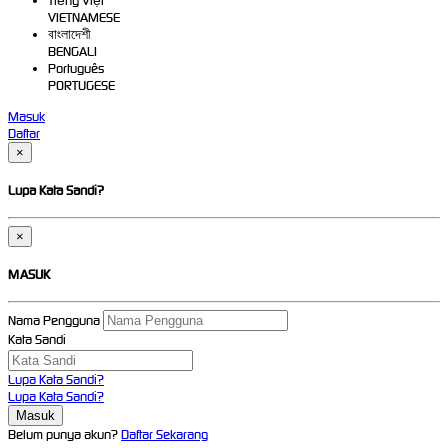
Tiếng Việt
VIETNAMESE
বাংলাদেশী
BENGALI
Português
PORTUGESE
Masuk
Daftar
×
Lupa Kata Sandi?
×
MASUK
Nama Pengguna
Kata Sandi
Lupa Kata Sandi?
Lupa Kata Sandi?
Belum punya akun?
Daftar Sekarang