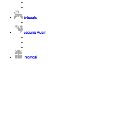
E-Sports
Sabung Ayam
Promosi