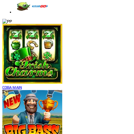
COBA
MAIN