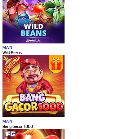
MAIN
Wild Beans
MAIN
Bang Gacor 1000