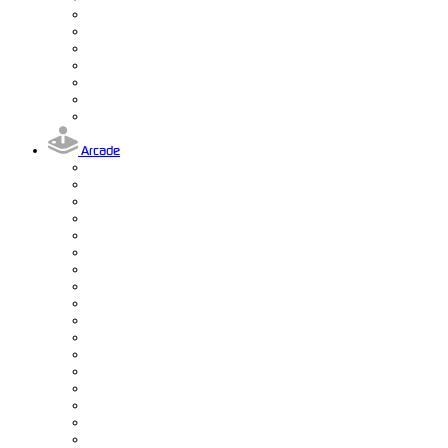
Arcade