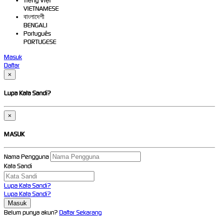
Tiếng Việt
VIETNAMESE
বাংলাদেশী
BENGALI
Português
PORTUGESE
Masuk
Daftar
×
Lupa Kata Sandi?
×
MASUK
Nama Pengguna
Kata Sandi
Lupa Kata Sandi?
Lupa Kata Sandi?
Belum punya akun?
Daftar Sekarang