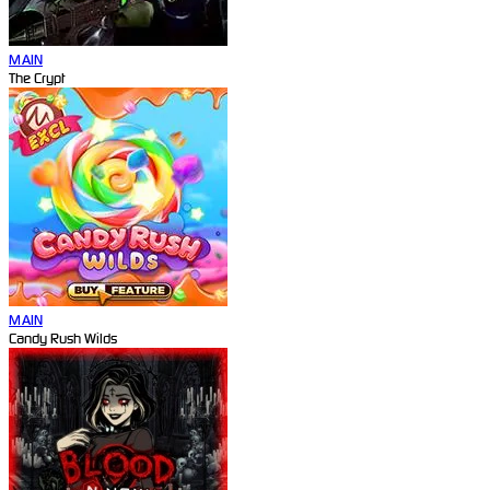
MAIN
The Crypt
MAIN
Candy Rush Wilds