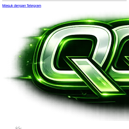
Masuk dengan Telegram