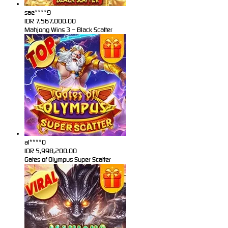
sae****9
IDR
7,567,000.00
Mahjong Wins 3 – Black Scatter
al****0
IDR
5,998,200.00
Gates of Olympus Super Scatter