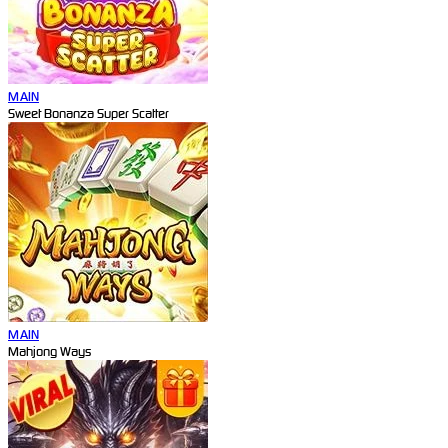
MAIN
Sweet Bonanza Super Scatter
MAIN
Mahjong Ways