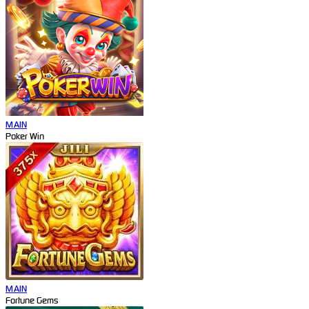
MAIN
Poker Win
MAIN
Fortune Gems