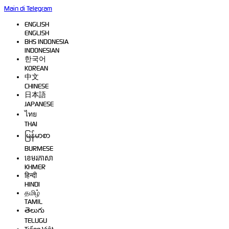
Main di Telegram
ENGLISH
ENGLISH
BHS INDONESIA
INDONESIAN
한국어
KOREAN
中文
CHINESE
日本語
JAPANESE
ไทย
THAI
မြန်မာစာ
BURMESE
ខេមរភាសា
KHMER
हिन्दी
HINDI
தமிழ்
TAMIL
తెలుగు
TELUGU