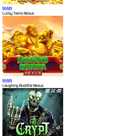
MAIN
Lucky Twins Nexus
MAIN
Laughing Buddha Nexus