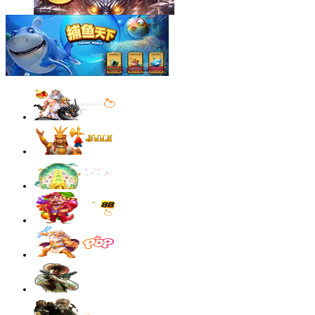
sae****9
IDR
4,003,200.00
Mahjong Wins 3 – Black Scatter
sae****9
IDR
3,881,600.00
Mahjong Wins 3 – Black Scatter