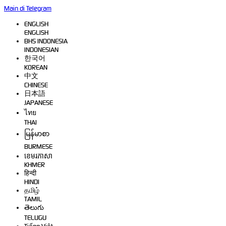
Main di Telegram
ENGLISH
ENGLISH
BHS INDONESIA
INDONESIAN
한국어
KOREAN
中文
CHINESE
日本語
JAPANESE
ไทย
THAI
မြန်မာစာ
BURMESE
ខេមរភាសា
KHMER
हिन्दी
HINDI
தமிழ்
TAMIL
తెలుగు
TELUGU