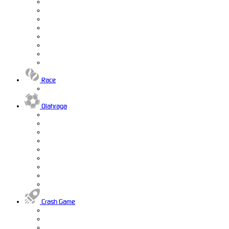
Race
Olahraga
Crash Game