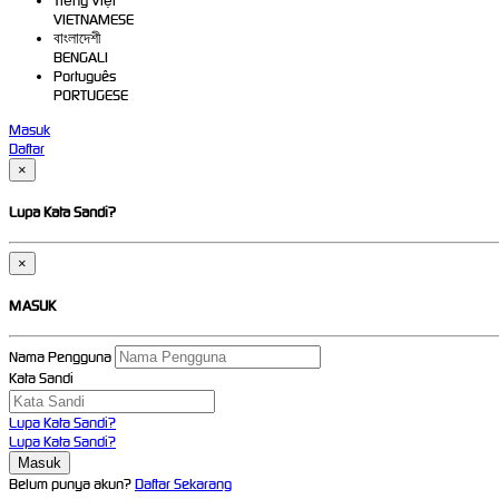
Tiếng Việt
VIETNAMESE
বাংলাদেশী
BENGALI
Português
PORTUGESE
Masuk
Daftar
×
Lupa Kata Sandi?
×
MASUK
Nama Pengguna
Kata Sandi
Lupa Kata Sandi?
Lupa Kata Sandi?
Belum punya akun?
Daftar Sekarang