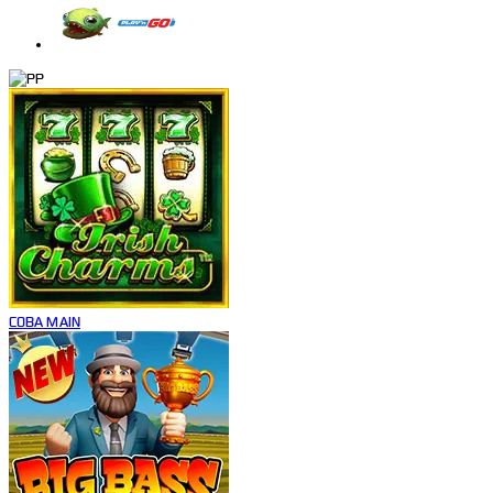
COBA
MAIN