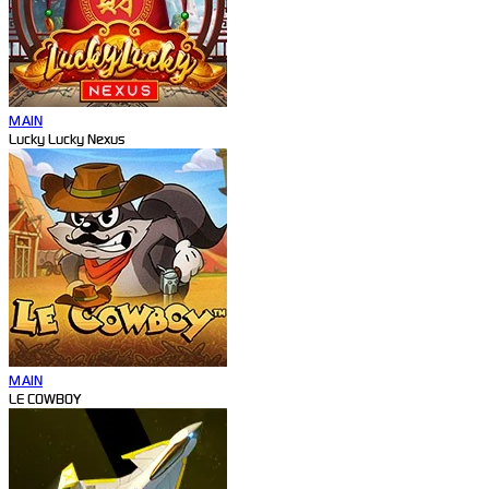
MAIN
Lucky Lucky Nexus
MAIN
LE COWBOY