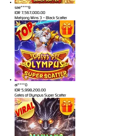
sae****9
IDR
7,567,000.00
Mahjong Wins 3 – Black Scatter
al****0
IDR
5,998,200.00
Gates of Olympus Super Scatter