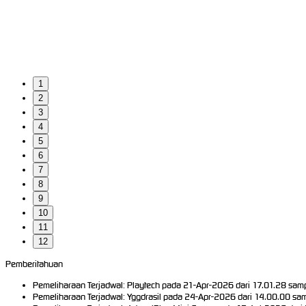
1
2
3
4
5
6
7
8
9
10
11
12
Pemberitahuan
Pemeliharaan Terjadwal: Playtech pada 21-Apr-2026 dari 17.01.28 samp
Pemeliharaan Terjadwal: Yggdrasil pada 24-Apr-2026 dari 14.00.00 sam