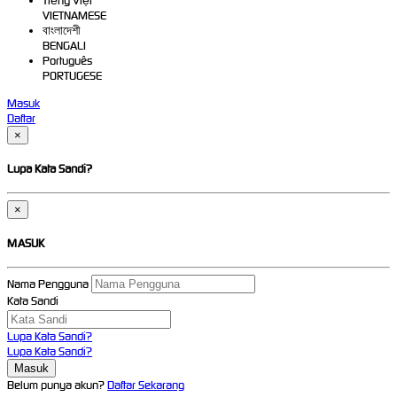
Tiếng Việt
VIETNAMESE
বাংলাদেশী
BENGALI
Português
PORTUGESE
Masuk
Daftar
×
Lupa Kata Sandi?
×
MASUK
Nama Pengguna
Kata Sandi
Lupa Kata Sandi?
Lupa Kata Sandi?
Belum punya akun?
Daftar Sekarang