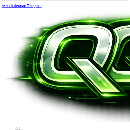
Masuk dengan Telegram