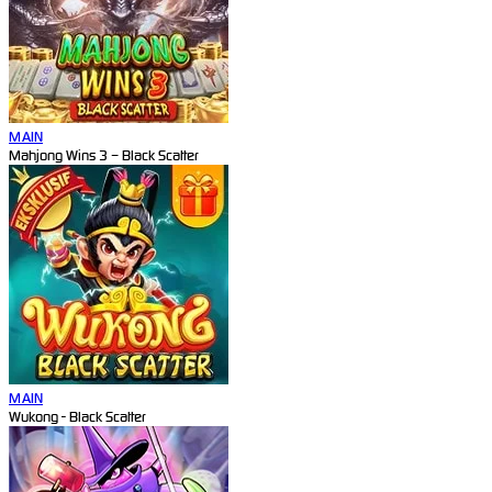
MAIN
Mahjong Wins 3 – Black Scatter
MAIN
Wukong - Black Scatter