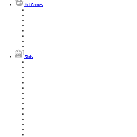
Hot Games
Slots