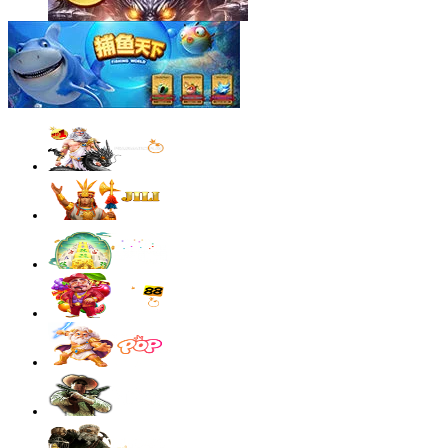
sae****9
IDR
4,003,200.00
Mahjong Wins 3 – Black Scatter
sae****9
IDR
3,881,600.00
Mahjong Wins 3 – Black Scatter