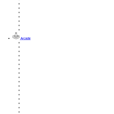
Arcade