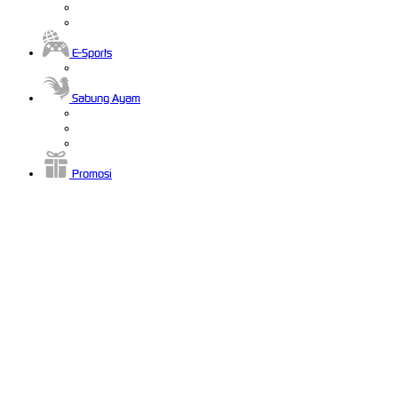
E-Sports
Sabung Ayam
Promosi