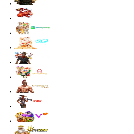
sae****9
IDR
3,590,300.00
Mahjong Wins 3 – Black Scatter
pilla****i
IDR
3,440,750.00
Starlight Princess Super Scatter