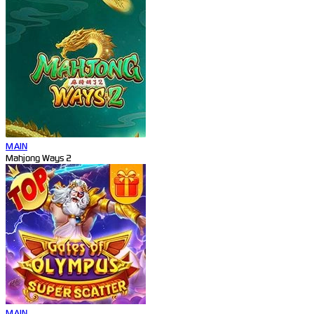
MAIN
Mahjong Ways 2
MAIN