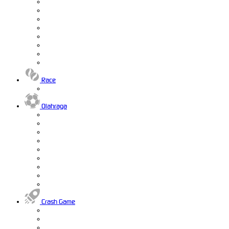
Race
Olahraga
Crash Game