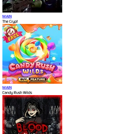
MAIN
The Crypt
MAIN
Candy Rush Wilds