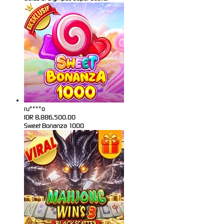
ru****o
IDR
8,886,500.00
Sweet Bonanza 1000