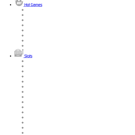
Hot Games
Slots