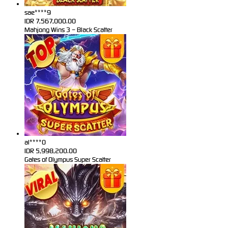
sae****9
IDR
7,567,000.00
Mahjong Wins 3 – Black Scatter
al****0
IDR
5,998,200.00
Gates of Olympus Super Scatter