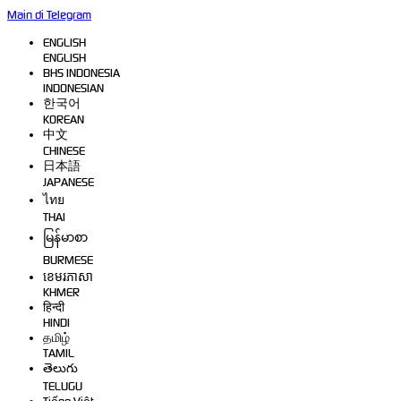
Main di Telegram
ENGLISH
ENGLISH
BHS INDONESIA
INDONESIAN
한국어
KOREAN
中文
CHINESE
日本語
JAPANESE
ไทย
THAI
မြန်မာစာ
BURMESE
ខេមរភាសា
KHMER
हिन्दी
HINDI
தமிழ்
TAMIL
తెలుగు
TELUGU