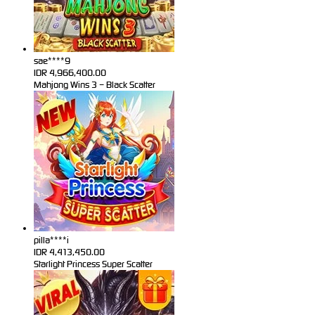
sae****9
IDR
4,966,400.00
Mahjong Wins 3 – Black Scatter
pilla****i
IDR
4,413,450.00
Starlight Princess Super Scatter