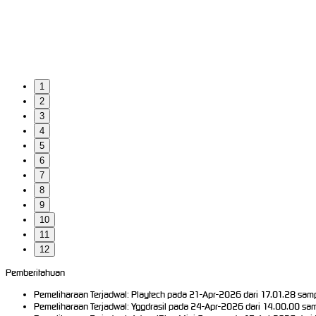
1
2
3
4
5
6
7
8
9
10
11
12
Pemberitahuan
Pemeliharaan Terjadwal: Playtech pada 21-Apr-2026 dari 17.01.28 samp
Pemeliharaan Terjadwal: Yggdrasil pada 24-Apr-2026 dari 14.00.00 sam