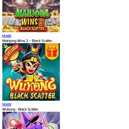
MAIN
Mahjong Wins 3 – Black Scatter
MAIN
Wukong - Black Scatter