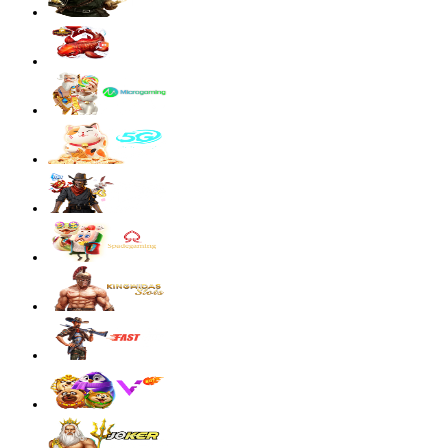
sae****9
IDR
3,590,300.00
Mahjong Wins 3 – Black Scatter
pilla****i
IDR
3,440,750.00
Starlight Princess Super Scatter