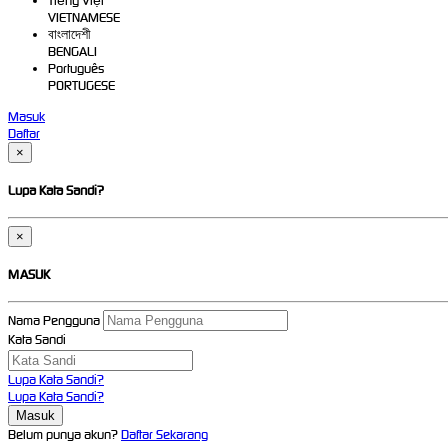
Tiếng Việt
VIETNAMESE
বাংলাদেশী
BENGALI
Português
PORTUGESE
Masuk
Daftar
×
Lupa Kata Sandi?
×
MASUK
Nama Pengguna
Kata Sandi
Lupa Kata Sandi?
Lupa Kata Sandi?
Belum punya akun?
Daftar Sekarang