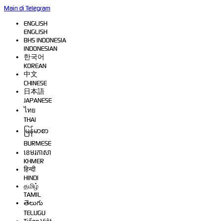
Main di Telegram
ENGLISH
ENGLISH
BHS INDONESIA
INDONESIAN
한국어
KOREAN
中文
CHINESE
日本語
JAPANESE
ไทย
THAI
မြန်မာစာ
BURMESE
ខេមរភាសា
KHMER
हिन्दी
HINDI
தமிழ்
TAMIL
తెలుగు
TELUGU