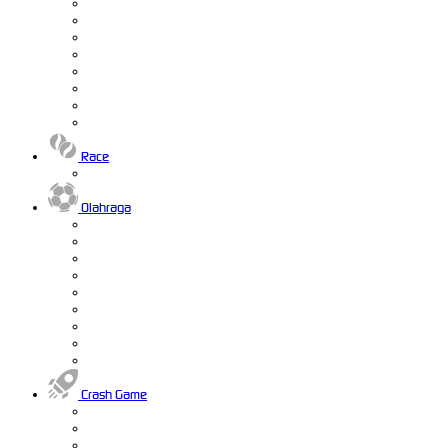
Race
Olahraga
Crash Game