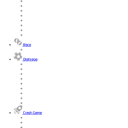
Race
Olahraga
Crash Game