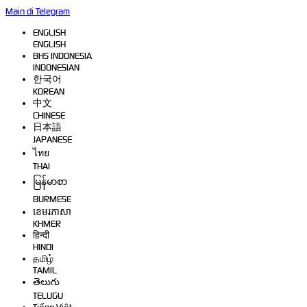
Main di Telegram
ENGLISH
ENGLISH
BHS INDONESIA
INDONESIAN
한국어
KOREAN
中文
CHINESE
日本語
JAPANESE
ไทย
THAI
မြန်မာစာ
BURMESE
ខេមរភាសា
KHMER
हिन्दी
HINDI
தமிழ்
TAMIL
తెలుగు
TELUGU