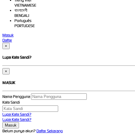
Tiếng Việt
VIETNAMESE
বাংলাদেশী
BENGALI
Português
PORTUGESE
Masuk
Daftar
×
Lupa Kata Sandi?
×
MASUK
Nama Pengguna
Kata Sandi
Lupa Kata Sandi?
Lupa Kata Sandi?
Belum punya akun?
Daftar Sekarang