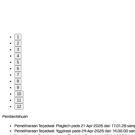
1
2
3
4
5
6
7
8
9
10
11
12
Pemberitahuan
Pemeliharaan Terjadwal: Playtech pada 21-Apr-2026 dari 17.01.28 samp
Pemeliharaan Terjadwal: Yggdrasil pada 24-Apr-2026 dari 14.00.00 sam