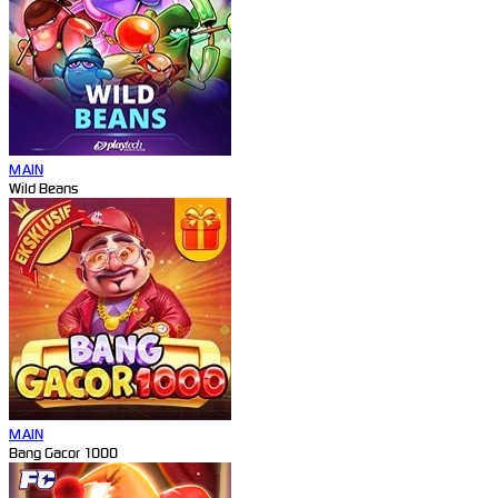
MAIN
Wild Beans
MAIN
Bang Gacor 1000