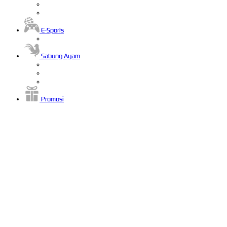
E-Sports
Sabung Ayam
Promosi