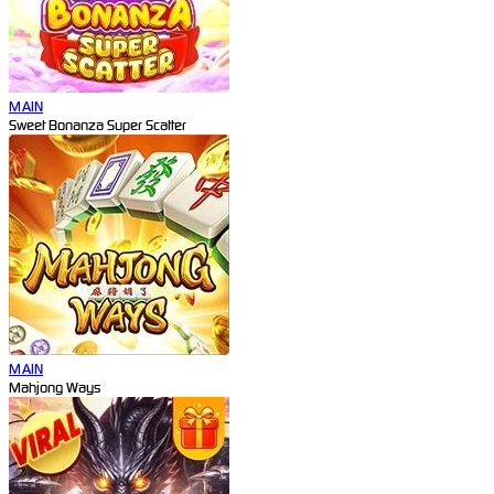
MAIN
Sweet Bonanza Super Scatter
MAIN
Mahjong Ways