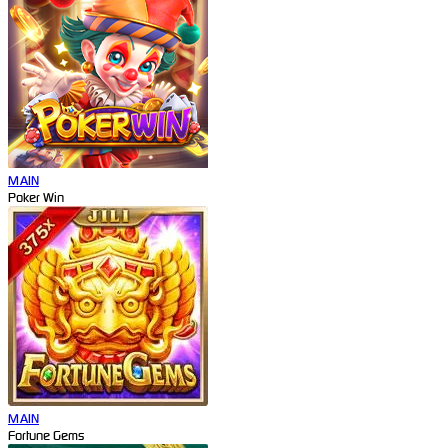
MAIN
Poker Win
MAIN
Fortune Gems