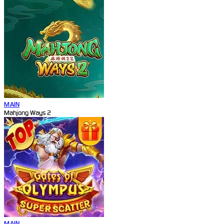
MAIN
Mahjong Ways 2
MAIN