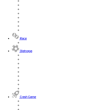
Race
Olahraga
Crash Game