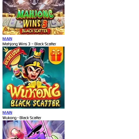
MAIN
Mahjong Wins 3 – Black Scatter
MAIN
Wukong - Black Scatter