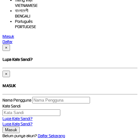
Tiếng Việt
VIETNAMESE
বাংলাদেশী
BENGALI
Português
PORTUGESE
Masuk
Daftar
×
Lupa Kata Sandi?
×
MASUK
Nama Pengguna
Kata Sandi
Lupa Kata Sandi?
Lupa Kata Sandi?
Belum punya akun?
Daftar Sekarang