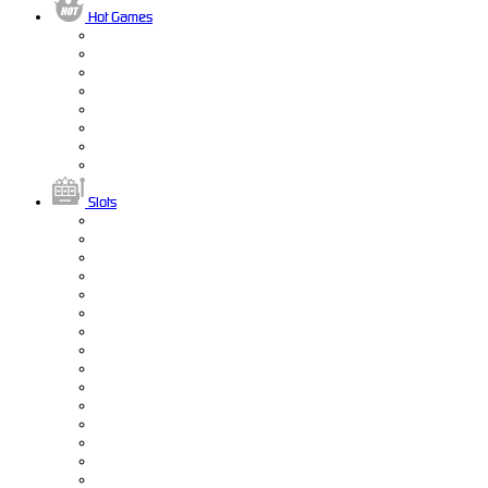
Hot Games
Slots