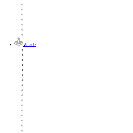
Arcade