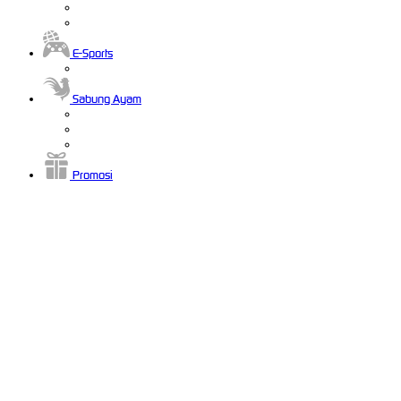
E-Sports
Sabung Ayam
Promosi