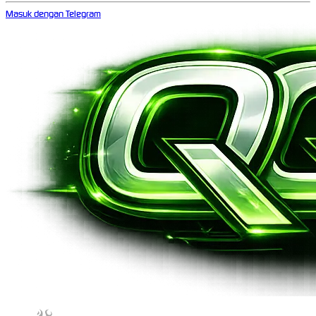
Masuk dengan Telegram