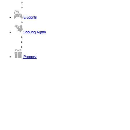
E-Sports
Sabung Ayam
Promosi