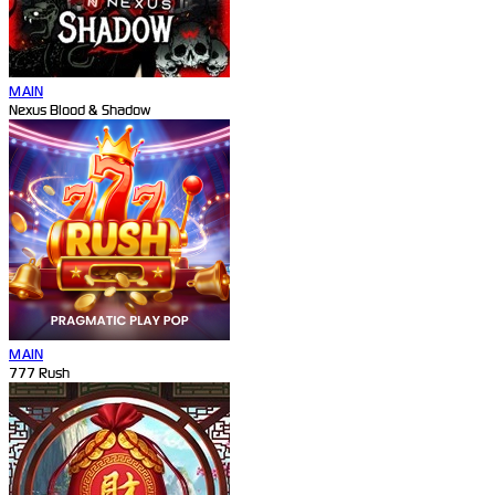
MAIN
Nexus Blood & Shadow
MAIN
777 Rush