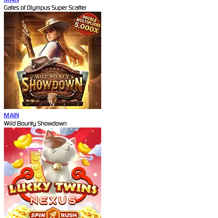
Gates of Olympus Super Scatter
MAIN
Wild Bounty Showdown