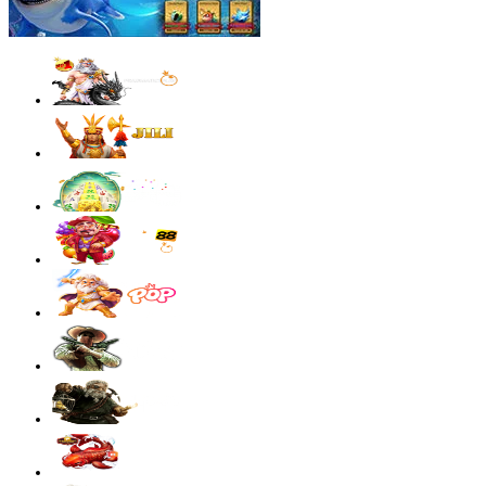
sae****9
IDR
3,590,300.00
Mahjong Wins 3 – Black Scatter
pilla****i
IDR
3,440,750.00
Starlight Princess Super Scatter