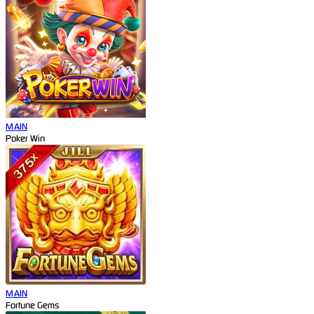
MAIN
Poker Win
MAIN
Fortune Gems