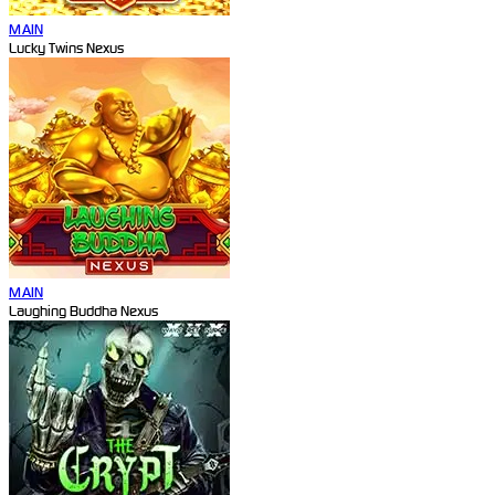
MAIN
Lucky Twins Nexus
MAIN
Laughing Buddha Nexus