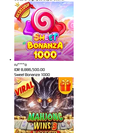
ru****o
IDR
8,886,500.00
Sweet Bonanza 1000