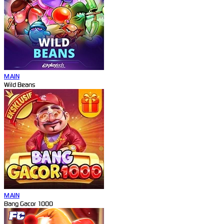
MAIN
Wild Beans
MAIN
Bang Gacor 1000