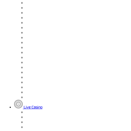
Live Casino