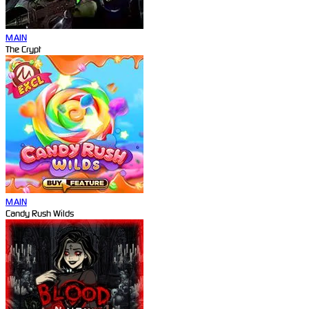
MAIN
The Crypt
MAIN
Candy Rush Wilds