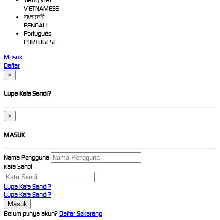
Tiếng Việt
VIETNAMESE
বাংলাদেশী
BENGALI
Português
PORTUGESE
Masuk
Daftar
×
Lupa Kata Sandi?
×
MASUK
Nama Pengguna
Kata Sandi
Lupa Kata Sandi?
Lupa Kata Sandi?
Belum punya akun?
Daftar Sekarang