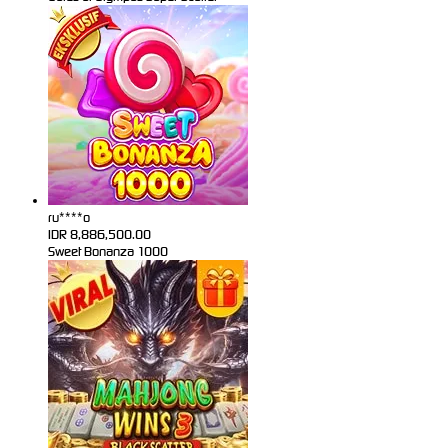
ru****o
IDR
8,886,500.00
Sweet Bonanza 1000