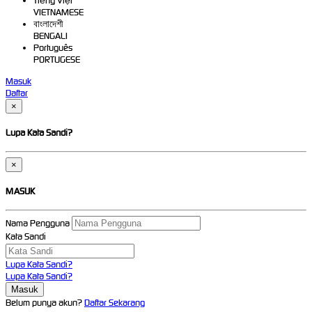
Tiếng Việt
VIETNAMESE
বাংলাদেশী
BENGALI
Português
PORTUGESE
Masuk
Daftar
×
Lupa Kata Sandi?
×
MASUK
Nama Pengguna
Kata Sandi
Lupa Kata Sandi?
Lupa Kata Sandi?
Belum punya akun?
Daftar Sekarang