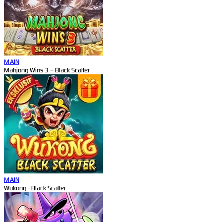
MAIN
Mahjong Wins 3 – Black Scatter
MAIN
Wukong - Black Scatter