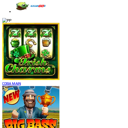
COBA
MAIN