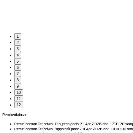
1
2
3
4
5
6
7
8
9
10
11
12
Pemberitahuan
Pemeliharaan Terjadwal: Playtech pada 21-Apr-2026 dari 17.01.28 samp
Pemeliharaan Terjadwal: Yggdrasil pada 24-Apr-2026 dari 14.00.00 sam