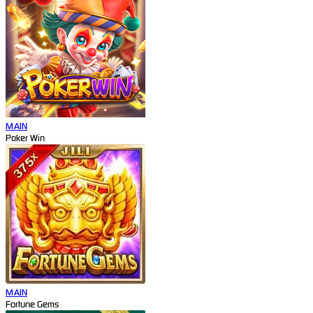
MAIN
Poker Win
MAIN
Fortune Gems