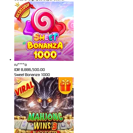
ru****o
IDR
8,886,500.00
Sweet Bonanza 1000