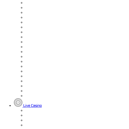
Live Casino