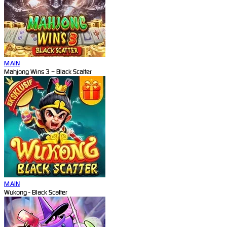
MAIN
Mahjong Wins 3 – Black Scatter
MAIN
Wukong - Black Scatter