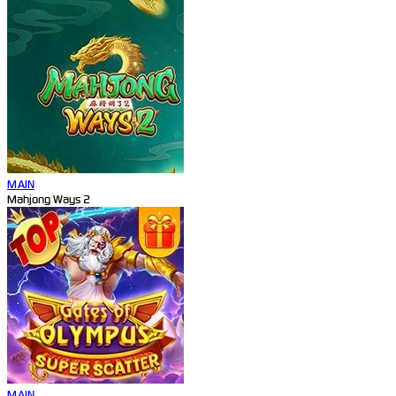
MAIN
Mahjong Ways 2
MAIN