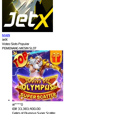
MAIN
JetX
Video Slots Popular
PEMENANG MESIN SLOT
al****0
IDR
33,383,400.00
Gates of Olympus Super Scatter