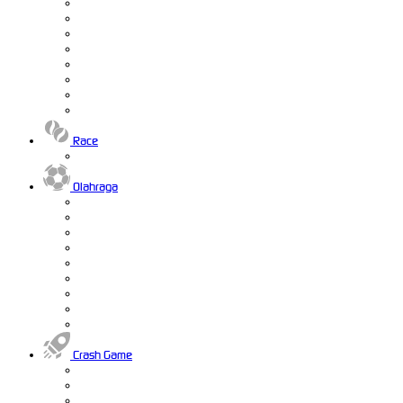
Race
Olahraga
Crash Game