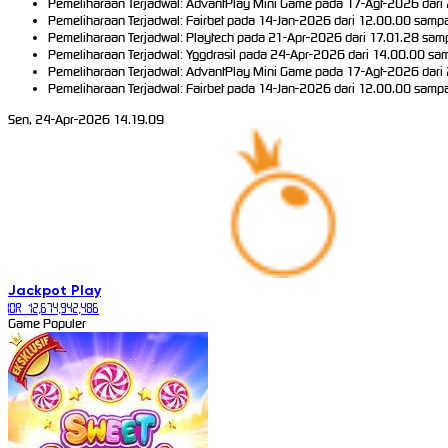
Pemeliharaan Terjadwal: AdvantPlay Mini Game pada 17-Agt-2026 dari 
Pemeliharaan Terjadwal: Fairbet pada 14-Jan-2026 dari 12.00.00 sampa
Pemeliharaan Terjadwal: Playtech pada 21-Apr-2026 dari 17.01.28 samp
Pemeliharaan Terjadwal: Yggdrasil pada 24-Apr-2026 dari 14.00.00 sam
Pemeliharaan Terjadwal: AdvantPlay Mini Game pada 17-Agt-2026 dari 
Pemeliharaan Terjadwal: Fairbet pada 14-Jan-2026 dari 12.00.00 sampa
Sen, 24-Apr-2026 14.19.09
Jackpot
Play
IDR
12,674,948,825
Game Populer