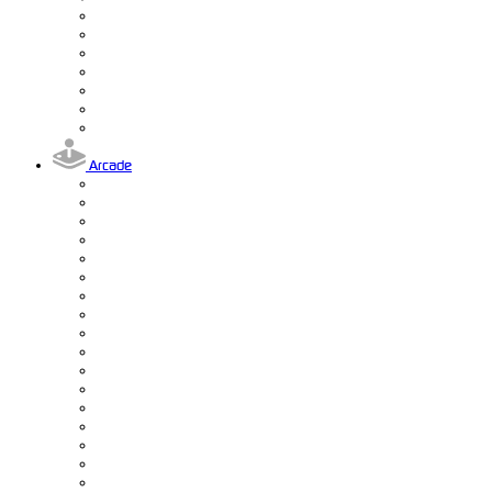
Arcade