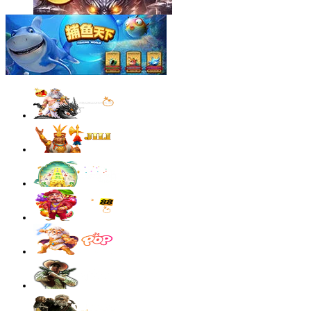
sae****9
IDR
4,003,200.00
Mahjong Wins 3 – Black Scatter
sae****9
IDR
3,881,600.00
Mahjong Wins 3 – Black Scatter