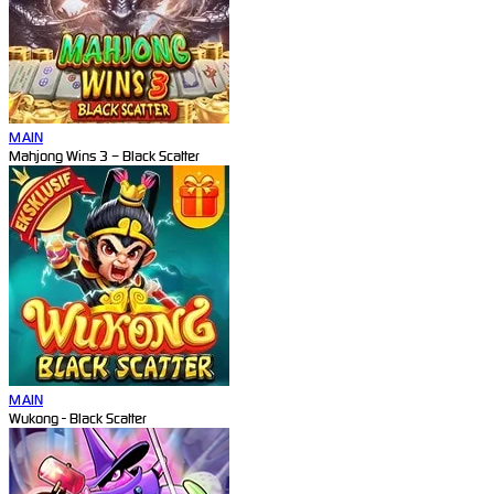
MAIN
Mahjong Wins 3 – Black Scatter
MAIN
Wukong - Black Scatter