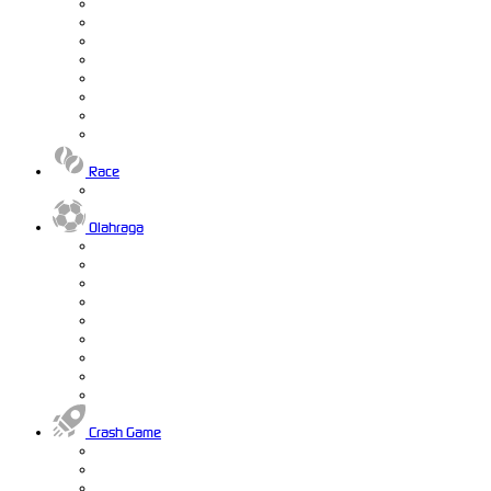
Race
Olahraga
Crash Game