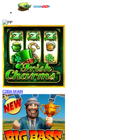
COBA
MAIN