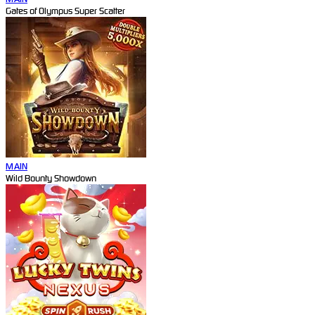
Gates of Olympus Super Scatter
MAIN
Wild Bounty Showdown