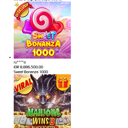
ru****o
IDR
8,886,500.00
Sweet Bonanza 1000