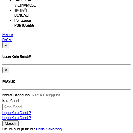
Tiếng Việt
VIETNAMESE
বাংলাদেশী
BENGALI
Português
PORTUGESE
Masuk
Daftar
×
Lupa Kata Sandi?
×
MASUK
Nama Pengguna
Kata Sandi
Lupa Kata Sandi?
Lupa Kata Sandi?
Belum punya akun?
Daftar Sekarang