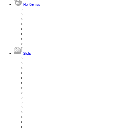
Hot Games
Slots