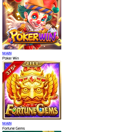
MAIN
Poker Win
MAIN
Fortune Gems