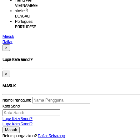
Tiếng Việt
VIETNAMESE
বাংলাদেশী
BENGALI
Português
PORTUGESE
Masuk
Daftar
×
Lupa Kata Sandi?
×
MASUK
Nama Pengguna
Kata Sandi
Lupa Kata Sandi?
Lupa Kata Sandi?
Belum punya akun?
Daftar Sekarang