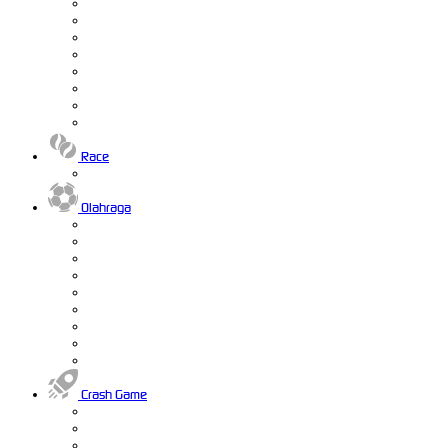
Race
Olahraga
Crash Game