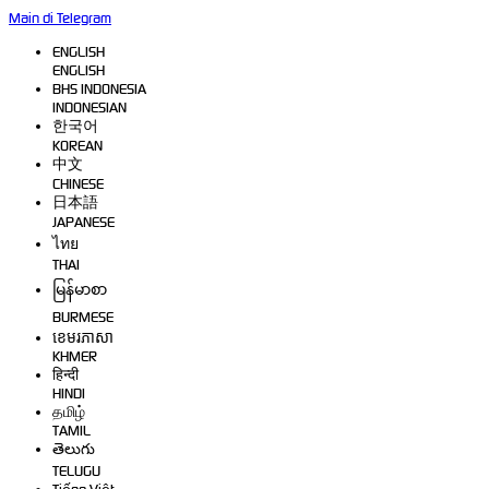
Main di Telegram
ENGLISH
ENGLISH
BHS INDONESIA
INDONESIAN
한국어
KOREAN
中文
CHINESE
日本語
JAPANESE
ไทย
THAI
မြန်မာစာ
BURMESE
ខេមរភាសា
KHMER
हिन्दी
HINDI
தமிழ்
TAMIL
తెలుగు
TELUGU