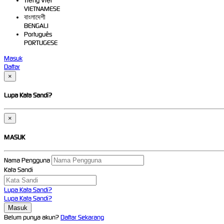
Tiếng Việt
VIETNAMESE
বাংলাদেশী
BENGALI
Português
PORTUGESE
Masuk
Daftar
×
Lupa Kata Sandi?
×
MASUK
Nama Pengguna
Kata Sandi
Lupa Kata Sandi?
Lupa Kata Sandi?
Belum punya akun?
Daftar Sekarang