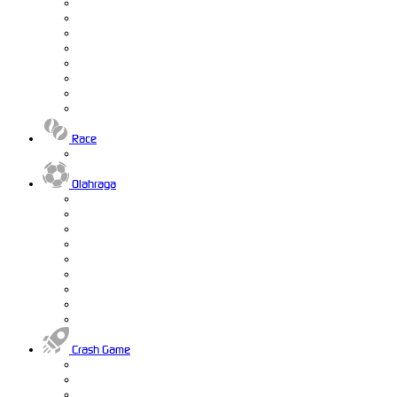
Race
Olahraga
Crash Game