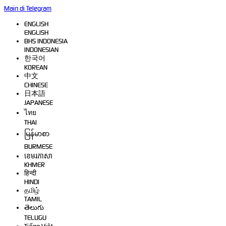
Main di Telegram
ENGLISH
ENGLISH
BHS INDONESIA
INDONESIAN
한국어
KOREAN
中文
CHINESE
日本語
JAPANESE
ไทย
THAI
မြန်မာစာ
BURMESE
ខេមរភាសា
KHMER
हिन्दी
HINDI
தமிழ்
TAMIL
తెలుగు
TELUGU