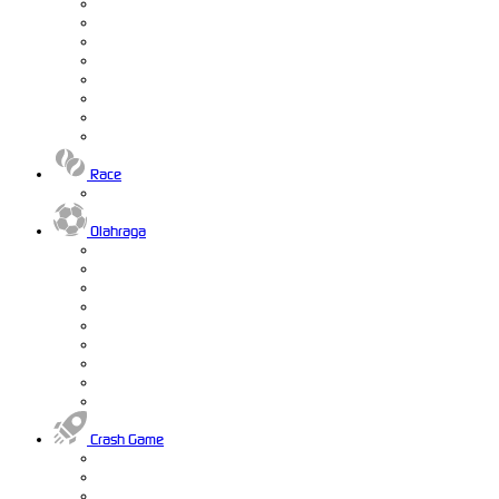
Race
Olahraga
Crash Game