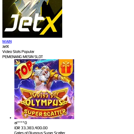
MAIN
JetX
Video Slots Popular
PEMENANG MESIN SLOT
al****0
IDR
33,383,400.00
Gates of Olympus Super Scatter