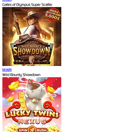
Gates of Olympus Super Scatter
MAIN
Wild Bounty Showdown