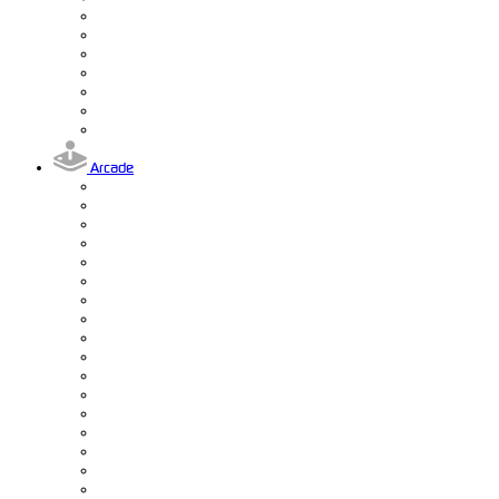
Arcade