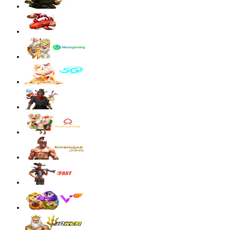
sae****9
IDR
3,590,300.00
Mahjong Wins 3 – Black Scatter
pilla****i
IDR
3,440,750.00
Starlight Princess Super Scatter