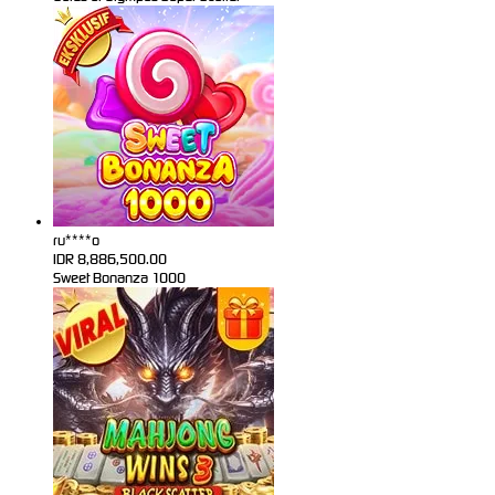
ru****o
IDR
8,886,500.00
Sweet Bonanza 1000