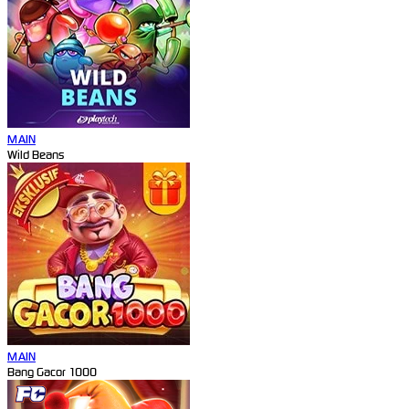
MAIN
Wild Beans
MAIN
Bang Gacor 1000