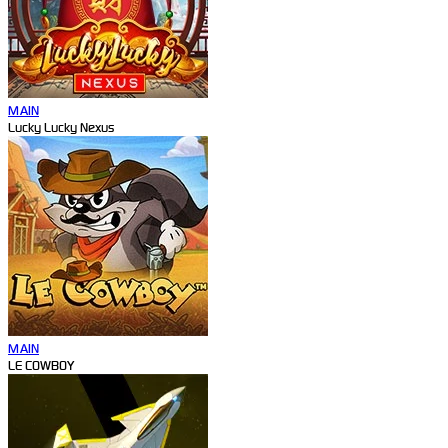
MAIN
Lucky Lucky Nexus
MAIN
LE COWBOY