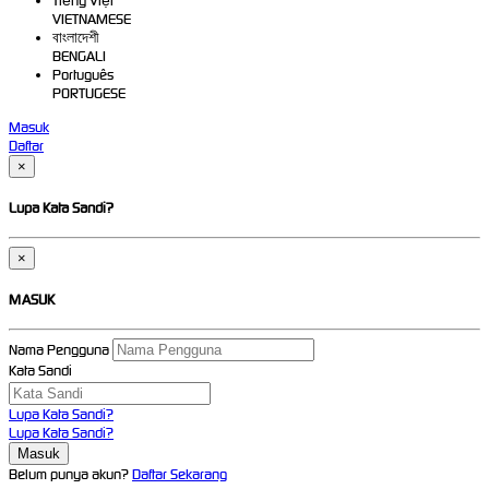
Tiếng Việt
VIETNAMESE
বাংলাদেশী
BENGALI
Português
PORTUGESE
Masuk
Daftar
×
Lupa Kata Sandi?
×
MASUK
Nama Pengguna
Kata Sandi
Lupa Kata Sandi?
Lupa Kata Sandi?
Belum punya akun?
Daftar Sekarang