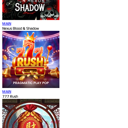
MAIN
Nexus Blood & Shadow
MAIN
777 Rush