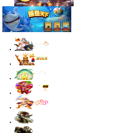
sae****9
IDR
4,003,200.00
Mahjong Wins 3 – Black Scatter
sae****9
IDR
3,881,600.00
Mahjong Wins 3 – Black Scatter