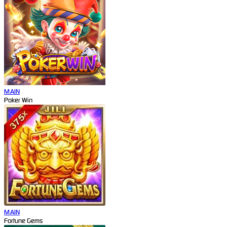
MAIN
Poker Win
MAIN
Fortune Gems