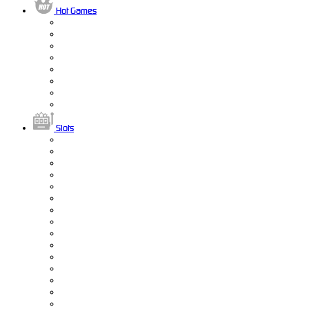
Hot Games
Slots