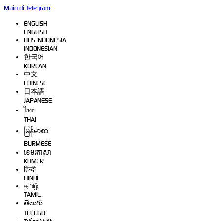
Main di Telegram
ENGLISH
ENGLISH
BHS INDONESIA
INDONESIAN
한국어
KOREAN
中文
CHINESE
日本語
JAPANESE
ไทย
THAI
မြန်မာစာ
BURMESE
ខេមរភាសា
KHMER
हिन्दी
HINDI
தமிழ்
TAMIL
తెలుగు
TELUGU