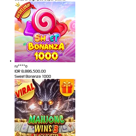
ru****o
IDR
8,886,500.00
Sweet Bonanza 1000