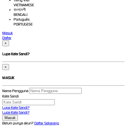
Tiếng Việt
VIETNAMESE
বাংলাদেশী
BENGALI
Português
PORTUGESE
Masuk
Daftar
×
Lupa Kata Sandi?
×
MASUK
Nama Pengguna
Kata Sandi
Lupa Kata Sandi?
Lupa Kata Sandi?
Belum punya akun?
Daftar Sekarang