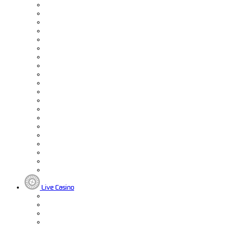
Live Casino