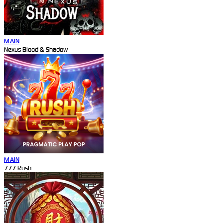
MAIN
Nexus Blood & Shadow
MAIN
777 Rush