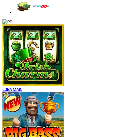
COBA
MAIN