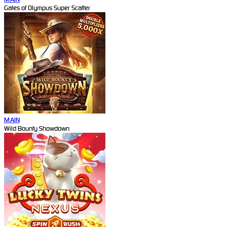
Gates of Olympus Super Scatter
MAIN
Wild Bounty Showdown