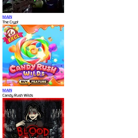
MAIN
The Crypt
MAIN
Candy Rush Wilds