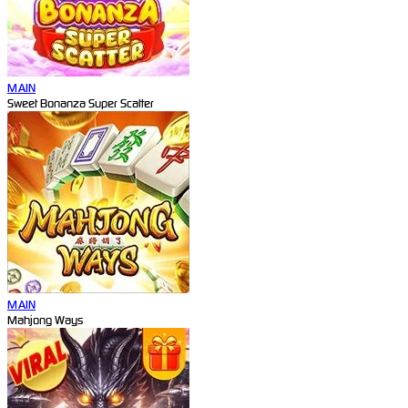
MAIN
Sweet Bonanza Super Scatter
MAIN
Mahjong Ways