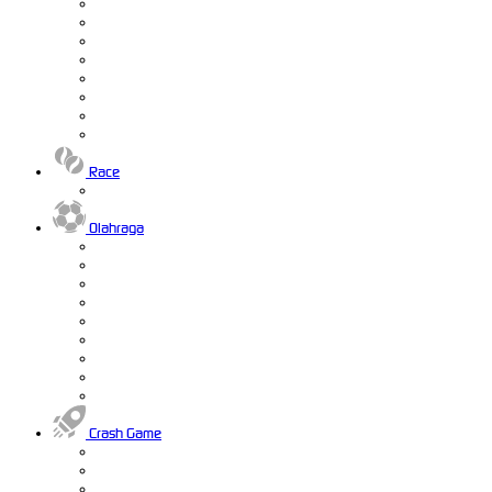
Race
Olahraga
Crash Game