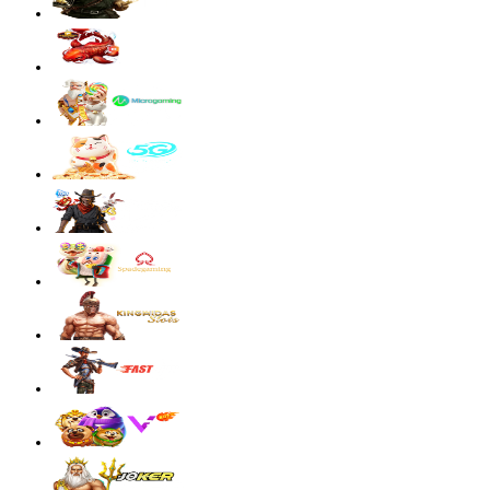
sae****9
IDR
3,590,300.00
Mahjong Wins 3 – Black Scatter
pilla****i
IDR
3,440,750.00
Starlight Princess Super Scatter