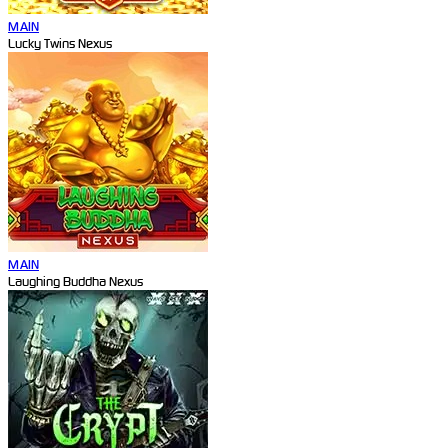
MAIN
Lucky Twins Nexus
MAIN
Laughing Buddha Nexus