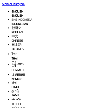
Main di Telegram
ENGLISH
ENGLISH
BHS INDONESIA
INDONESIAN
한국어
KOREAN
中文
CHINESE
日本語
JAPANESE
ไทย
THAI
မြန်မာစာ
BURMESE
ខេមរភាសា
KHMER
हिन्दी
HINDI
தமிழ்
TAMIL
తెలుగు
TELUGU