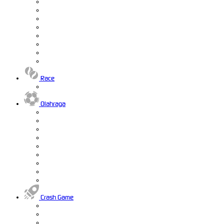
Race
Olahraga
Crash Game