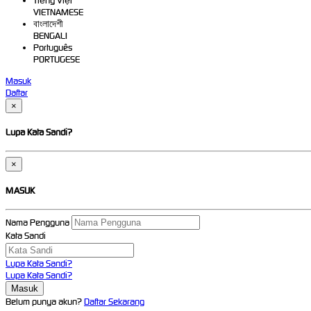
Tiếng Việt
VIETNAMESE
বাংলাদেশী
BENGALI
Português
PORTUGESE
Masuk
Daftar
×
Lupa Kata Sandi?
×
MASUK
Nama Pengguna
Kata Sandi
Lupa Kata Sandi?
Lupa Kata Sandi?
Belum punya akun?
Daftar Sekarang