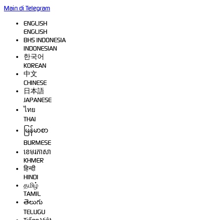
Main di Telegram
ENGLISH
ENGLISH
BHS INDONESIA
INDONESIAN
한국어
KOREAN
中文
CHINESE
日本語
JAPANESE
ไทย
THAI
မြန်မာစာ
BURMESE
ខេមរភាសា
KHMER
हिन्दी
HINDI
தமிழ்
TAMIL
తెలుగు
TELUGU