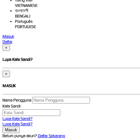
Tiếng Việt
VIETNAMESE
বাংলাদেশী
BENGALI
Português
PORTUGESE
Masuk
Daftar
×
Lupa Kata Sandi?
×
MASUK
Nama Pengguna
Kata Sandi
Lupa Kata Sandi?
Lupa Kata Sandi?
Belum punya akun?
Daftar Sekarang