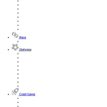
Race
Olahraga
Crash Game