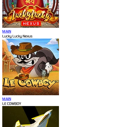
MAIN
Lucky Lucky Nexus
MAIN
LE COWBOY