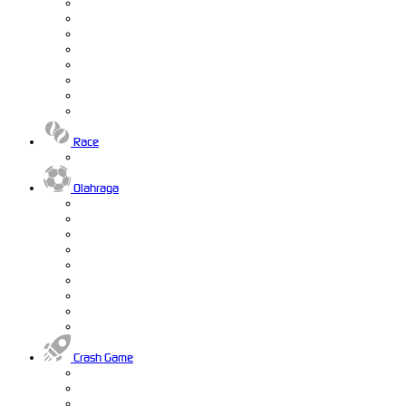
Race
Olahraga
Crash Game