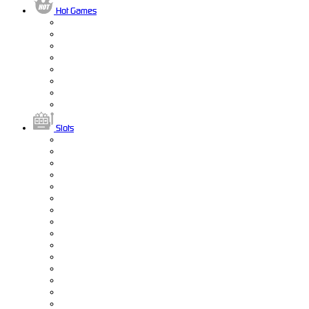
Hot Games
Slots