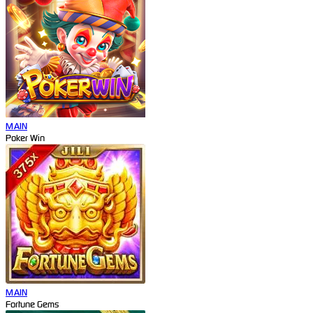
MAIN
Poker Win
MAIN
Fortune Gems