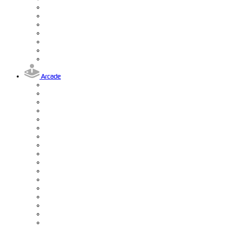
Arcade