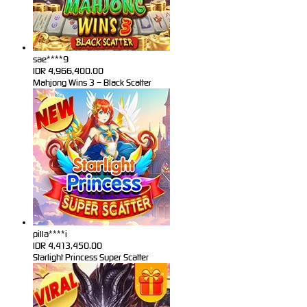
sae****9
IDR
4,966,400.00
Mahjong Wins 3 – Black Scatter
pilla****i
IDR
4,413,450.00
Starlight Princess Super Scatter