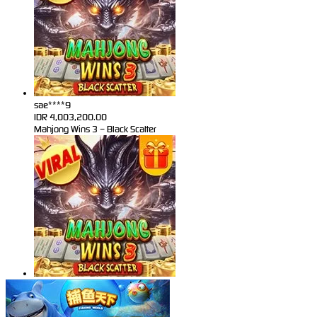
sae****9
IDR
4,003,200.00
Mahjong Wins 3 – Black Scatter
sae****9
IDR
3,881,600.00
Mahjong Wins 3 – Black Scatter