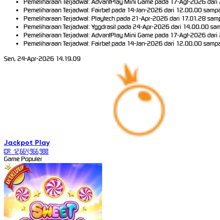
Pemeliharaan Terjadwal: AdvantPlay Mini Game pada 17-Agt-2026 dari 
Pemeliharaan Terjadwal: Fairbet pada 14-Jan-2026 dari 12.00.00 sampa
Pemeliharaan Terjadwal: Playtech pada 21-Apr-2026 dari 17.01.28 samp
Pemeliharaan Terjadwal: Yggdrasil pada 24-Apr-2026 dari 14.00.00 sam
Pemeliharaan Terjadwal: AdvantPlay Mini Game pada 17-Agt-2026 dari 
Pemeliharaan Terjadwal: Fairbet pada 14-Jan-2026 dari 12.00.00 sampa
Sen, 24-Apr-2026 14.19.09
Jackpot
Play
IDR
12,664,966,980
Game Populer