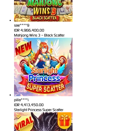
sae****9
IDR
4,966,400.00
Mahjong Wins 3 – Black Scatter
pilla****i
IDR
4,413,450.00
Starlight Princess Super Scatter