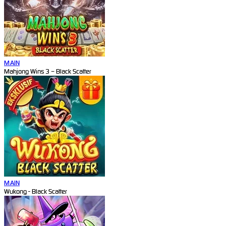
MAIN
Mahjong Wins 3 – Black Scatter
MAIN
Wukong - Black Scatter