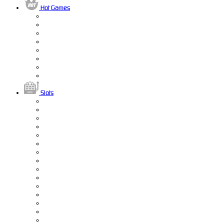
Hot Games
Slots