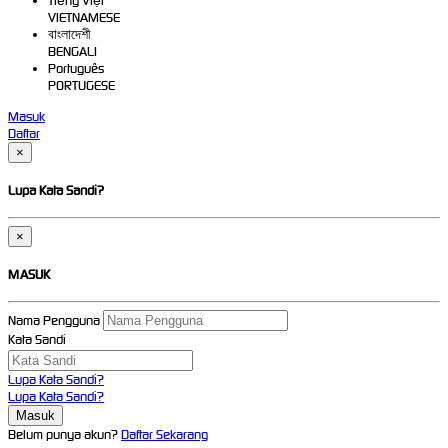
Tiếng Việt
VIETNAMESE
বাংলাদেশী
BENGALI
Português
PORTUGESE
Masuk
Daftar
×
Lupa Kata Sandi?
×
MASUK
Nama Pengguna
Kata Sandi
Lupa Kata Sandi?
Lupa Kata Sandi?
Belum punya akun?
Daftar Sekarang