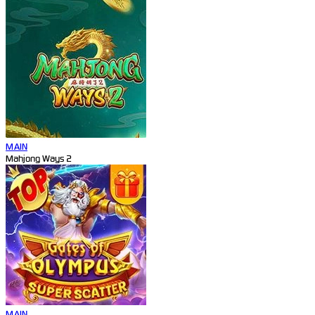
MAIN
Mahjong Ways 2
MAIN