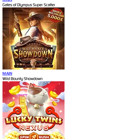
Gates of Olympus Super Scatter
MAIN
Wild Bounty Showdown