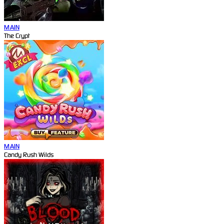
MAIN
The Crypt
MAIN
Candy Rush Wilds