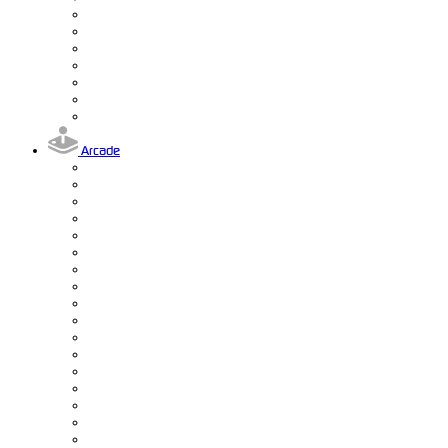
Arcade