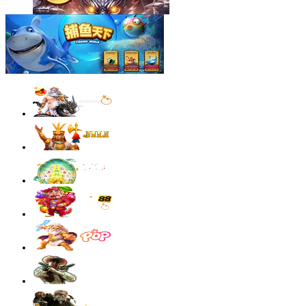
sae****9
IDR
4,003,200.00
Mahjong Wins 3 – Black Scatter
sae****9
IDR
3,881,600.00
Mahjong Wins 3 – Black Scatter