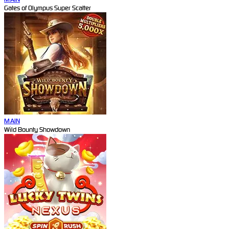
Gates of Olympus Super Scatter
MAIN
Wild Bounty Showdown