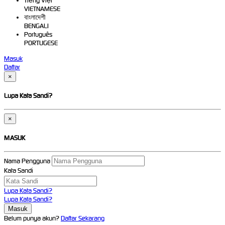
Tiếng Việt
VIETNAMESE
বাংলাদেশী
BENGALI
Português
PORTUGESE
Masuk
Daftar
×
Lupa Kata Sandi?
×
MASUK
Nama Pengguna
Kata Sandi
Lupa Kata Sandi?
Lupa Kata Sandi?
Belum punya akun?
Daftar Sekarang