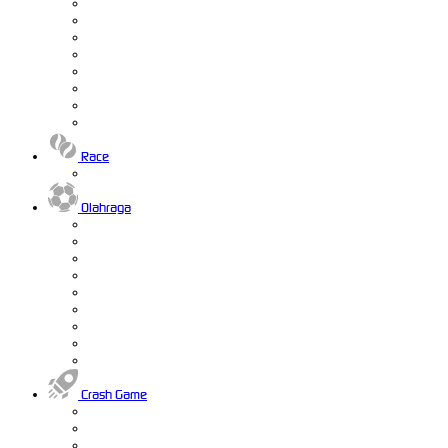
Race
Olahraga
Crash Game