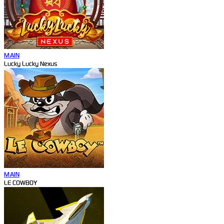
MAIN
Lucky Lucky Nexus
MAIN
LE COWBOY