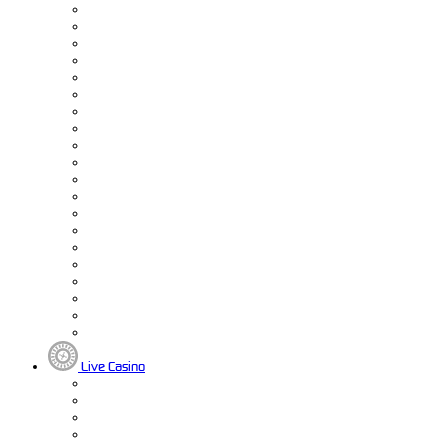
Live Casino