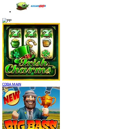
COBA
MAIN