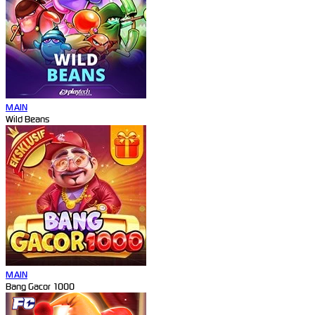
MAIN
Wild Beans
MAIN
Bang Gacor 1000