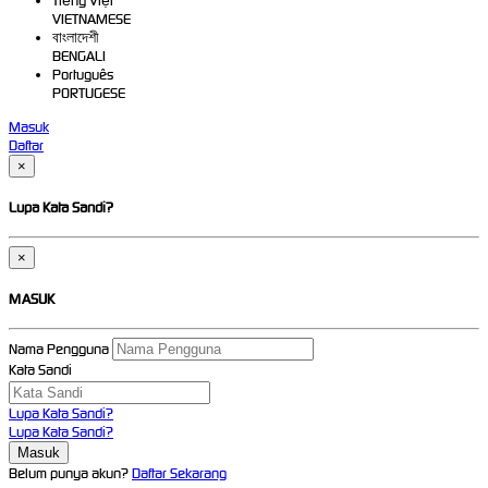
Tiếng Việt
VIETNAMESE
বাংলাদেশী
BENGALI
Português
PORTUGESE
Masuk
Daftar
×
Lupa Kata Sandi?
×
MASUK
Nama Pengguna
Kata Sandi
Lupa Kata Sandi?
Lupa Kata Sandi?
Belum punya akun?
Daftar Sekarang