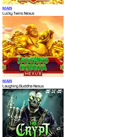
MAIN
Lucky Twins Nexus
MAIN
Laughing Buddha Nexus