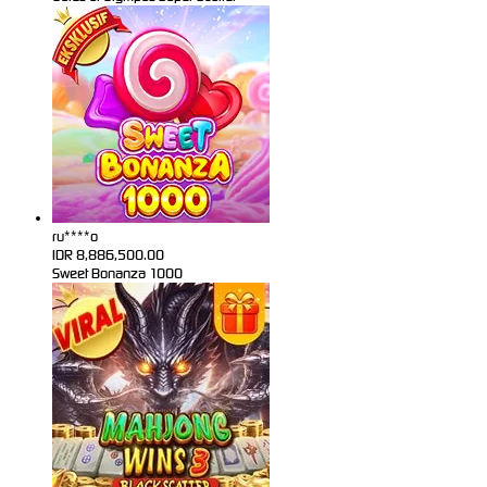
ru****o
IDR
8,886,500.00
Sweet Bonanza 1000