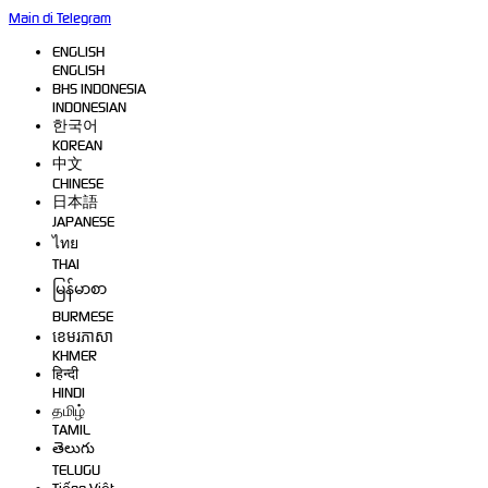
Main di Telegram
ENGLISH
ENGLISH
BHS INDONESIA
INDONESIAN
한국어
KOREAN
中文
CHINESE
日本語
JAPANESE
ไทย
THAI
မြန်မာစာ
BURMESE
ខេមរភាសា
KHMER
हिन्दी
HINDI
தமிழ்
TAMIL
తెలుగు
TELUGU