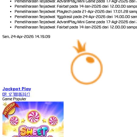
Pemeliharaan Terjadwal: AdvantPlay Mini Game pada 17-Agt-2026 dari 
Pemeliharaan Terjadwal: Fairbet pada 14-Jan-2026 dari 12.00.00 sampa
Pemeliharaan Terjadwal: Playtech pada 21-Apr-2026 dari 17.01.28 samp
Pemeliharaan Terjadwal: Yggdrasil pada 24-Apr-2026 dari 14.00.00 sam
Pemeliharaan Terjadwal: AdvantPlay Mini Game pada 17-Agt-2026 dari 
Pemeliharaan Terjadwal: Fairbet pada 14-Jan-2026 dari 12.00.00 sampa
Sen, 24-Apr-2026 14.19.09
Jackpot
Play
IDR
12,700,063,617
Game Populer