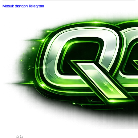
Masuk dengan Telegram