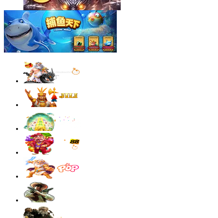
sae****9
IDR
4,003,200.00
Mahjong Wins 3 – Black Scatter
sae****9
IDR
3,881,600.00
Mahjong Wins 3 – Black Scatter