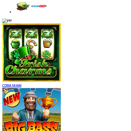
COBA
MAIN