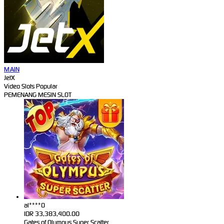
MAIN
JetX
Video Slots Popular
PEMENANG MESIN SLOT
al****0
IDR
33,383,400.00
Gates of Olympus Super Scatter