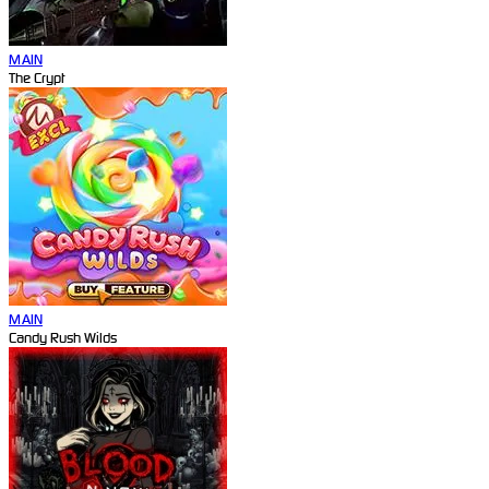
MAIN
The Crypt
MAIN
Candy Rush Wilds