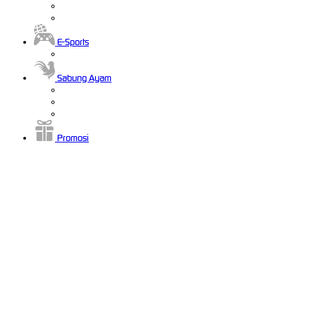
E-Sports
Sabung Ayam
Promosi