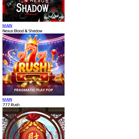
MAIN
Nexus Blood & Shadow
MAIN
777 Rush