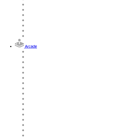
Arcade