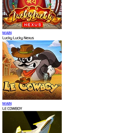
MAIN
Lucky Lucky Nexus
MAIN
LE COWBOY