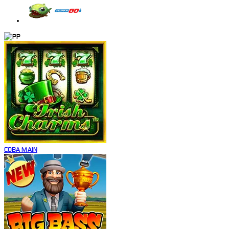
COBA
MAIN