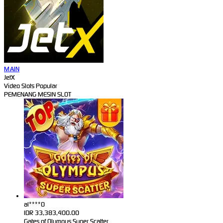
MAIN
JetX
Video Slots Popular
PEMENANG MESIN SLOT
al****0
IDR
33,383,400.00
Gates of Olympus Super Scatter