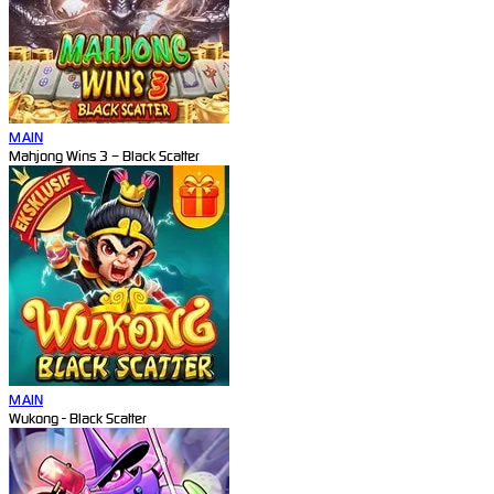
MAIN
Mahjong Wins 3 – Black Scatter
MAIN
Wukong - Black Scatter