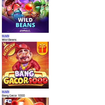
MAIN
Wild Beans
MAIN
Bang Gacor 1000