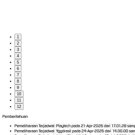
1
2
3
4
5
6
7
8
9
10
11
12
Pemberitahuan
Pemeliharaan Terjadwal: Playtech pada 21-Apr-2026 dari 17.01.28 samp
Pemeliharaan Terjadwal: Yggdrasil pada 24-Apr-2026 dari 14.00.00 sam