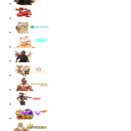
sae****9
IDR
3,590,300.00
Mahjong Wins 3 – Black Scatter
pilla****i
IDR
3,440,750.00
Starlight Princess Super Scatter