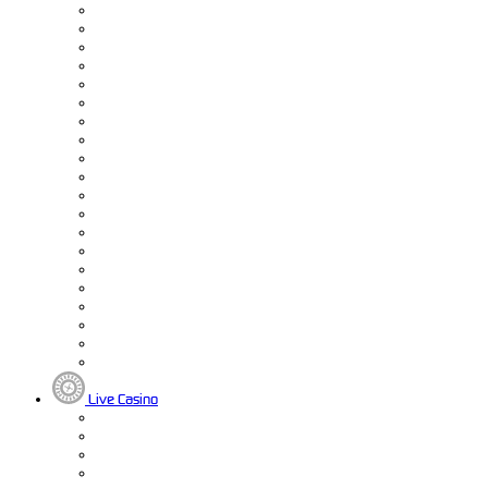
Live Casino