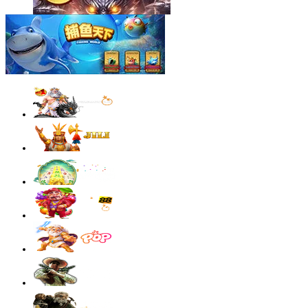
sae****9
IDR
4,003,200.00
Mahjong Wins 3 – Black Scatter
sae****9
IDR
3,881,600.00
Mahjong Wins 3 – Black Scatter