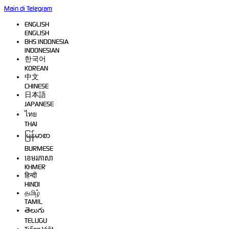
Main di Telegram
ENGLISH
ENGLISH
BHS INDONESIA
INDONESIAN
한국어
KOREAN
中文
CHINESE
日本語
JAPANESE
ไทย
THAI
မြန်မာစာ
BURMESE
ខេមរភាសា
KHMER
हिन्दी
HINDI
தமிழ்
TAMIL
తెలుగు
TELUGU