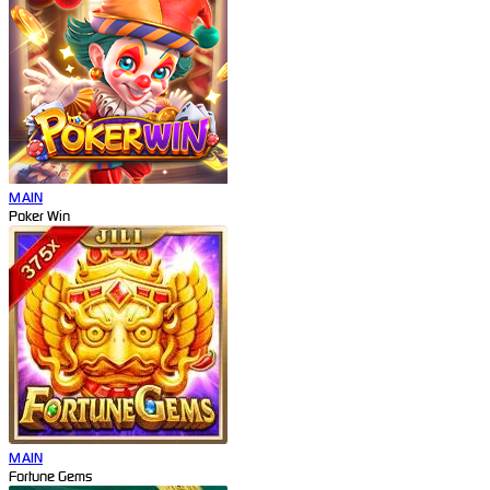
MAIN
Poker Win
MAIN
Fortune Gems