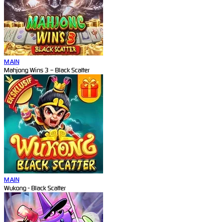
MAIN
Mahjong Wins 3 – Black Scatter
MAIN
Wukong - Black Scatter