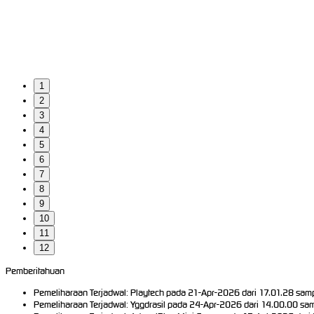
1
2
3
4
5
6
7
8
9
10
11
12
Pemberitahuan
Pemeliharaan Terjadwal: Playtech pada 21-Apr-2026 dari 17.01.28 samp
Pemeliharaan Terjadwal: Yggdrasil pada 24-Apr-2026 dari 14.00.00 sam