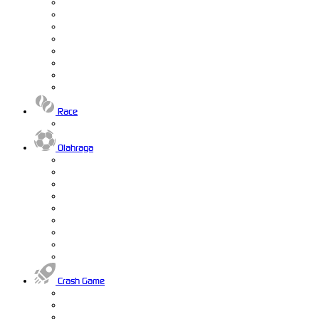
Race
Olahraga
Crash Game