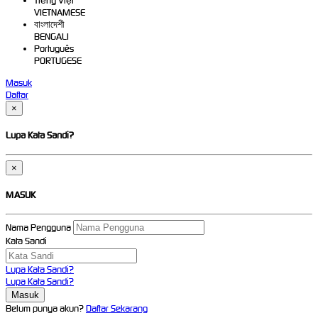
Tiếng Việt
VIETNAMESE
বাংলাদেশী
BENGALI
Português
PORTUGESE
Masuk
Daftar
×
Lupa Kata Sandi?
×
MASUK
Nama Pengguna
Kata Sandi
Lupa Kata Sandi?
Lupa Kata Sandi?
Belum punya akun?
Daftar Sekarang