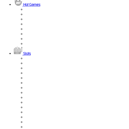
Hot Games
Slots