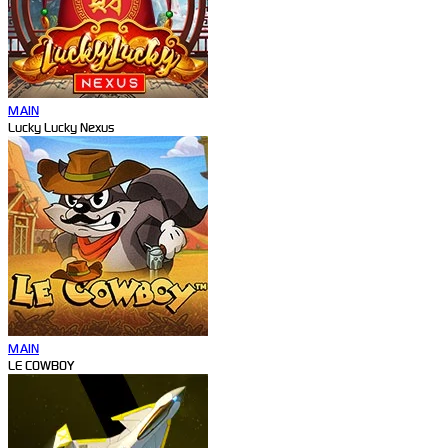
MAIN
Lucky Lucky Nexus
MAIN
LE COWBOY