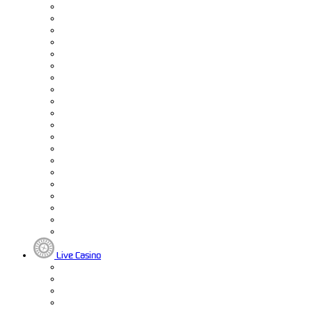
Live Casino