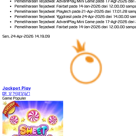
Pemeliharaan Terjadwal: AdvantPlay Mini Game pada 17-Agt-2026 dari 
Pemeliharaan Terjadwal: Fairbet pada 14-Jan-2026 dari 12.00.00 sampa
Pemeliharaan Terjadwal: Playtech pada 21-Apr-2026 dari 17.01.28 samp
Pemeliharaan Terjadwal: Yggdrasil pada 24-Apr-2026 dari 14.00.00 sam
Pemeliharaan Terjadwal: AdvantPlay Mini Game pada 17-Agt-2026 dari 
Pemeliharaan Terjadwal: Fairbet pada 14-Jan-2026 dari 12.00.00 sampa
Sen, 24-Apr-2026 14.19.09
Jackpot
Play
IDR
12,743,872,627
Game Populer