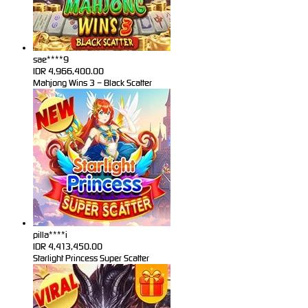
sae****9
IDR
4,966,400.00
Mahjong Wins 3 – Black Scatter
pilla****i
IDR
4,413,450.00
Starlight Princess Super Scatter