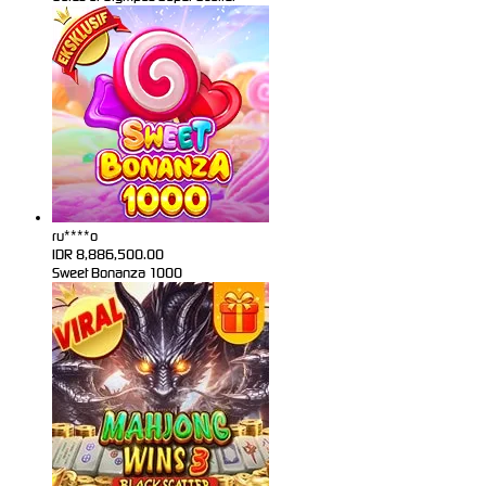
ru****o
IDR
8,886,500.00
Sweet Bonanza 1000