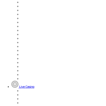
Live Casino