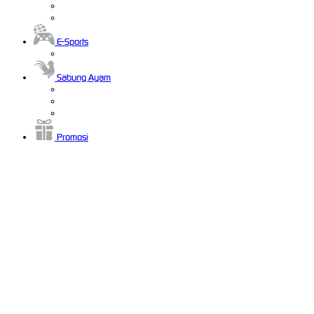
E-Sports
Sabung Ayam
Promosi