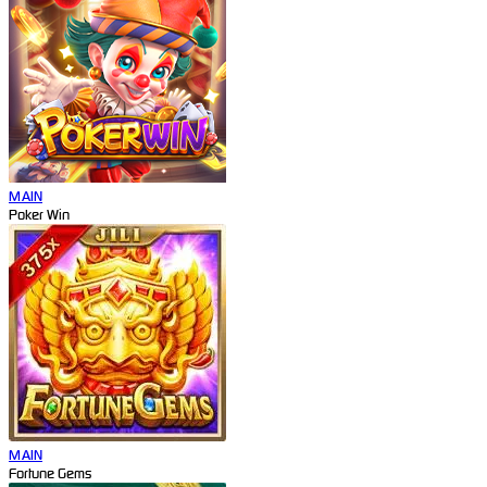
MAIN
Poker Win
MAIN
Fortune Gems