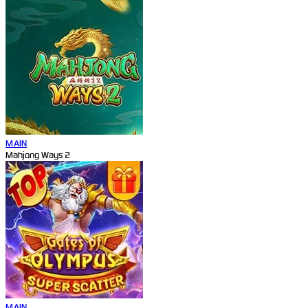
MAIN
Mahjong Ways 2
MAIN