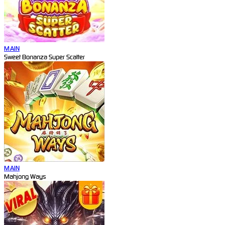
MAIN
Sweet Bonanza Super Scatter
MAIN
Mahjong Ways