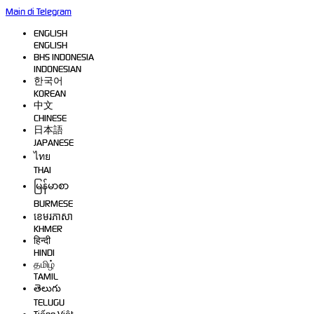
Main di Telegram
ENGLISH
ENGLISH
BHS INDONESIA
INDONESIAN
한국어
KOREAN
中文
CHINESE
日本語
JAPANESE
ไทย
THAI
မြန်မာစာ
BURMESE
ខេមរភាសា
KHMER
हिन्दी
HINDI
தமிழ்
TAMIL
తెలుగు
TELUGU