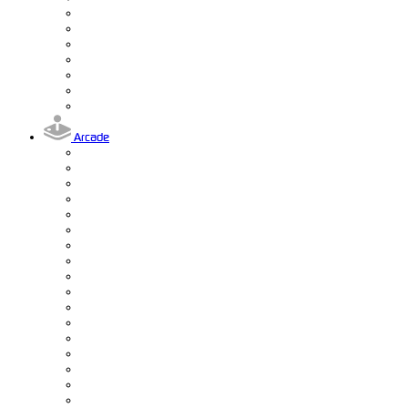
Arcade