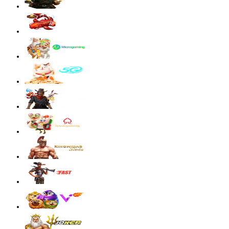
sae****9
IDR
3,590,300.00
Mahjong Wins 3 – Black Scatter
pilla****i
IDR
3,440,750.00
Starlight Princess Super Scatter