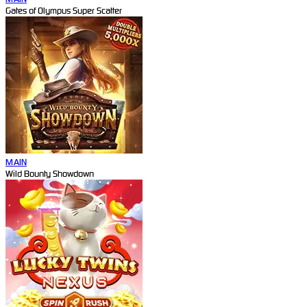
Gates of Olympus Super Scatter
MAIN
Wild Bounty Showdown