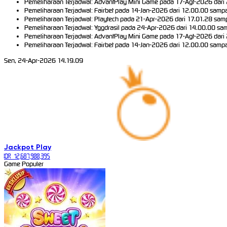
Pemeliharaan Terjadwal: AdvantPlay Mini Game pada 17-Agt-2026 dari 
Pemeliharaan Terjadwal: Fairbet pada 14-Jan-2026 dari 12.00.00 sampa
Pemeliharaan Terjadwal: Playtech pada 21-Apr-2026 dari 17.01.28 samp
Pemeliharaan Terjadwal: Yggdrasil pada 24-Apr-2026 dari 14.00.00 sam
Pemeliharaan Terjadwal: AdvantPlay Mini Game pada 17-Agt-2026 dari 
Pemeliharaan Terjadwal: Fairbet pada 14-Jan-2026 dari 12.00.00 sampa
Sen, 24-Apr-2026 14.19.09
Jackpot
Play
IDR
12,687,900,395
Game Populer