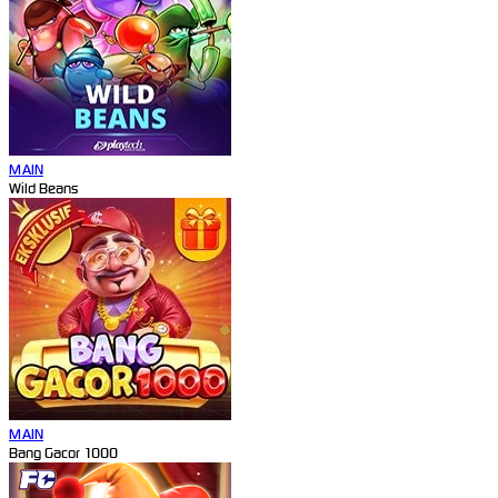
MAIN
Wild Beans
MAIN
Bang Gacor 1000