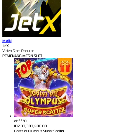
MAIN
JetX
Video Slots Popular
PEMENANG MESIN SLOT
al****0
IDR
33,383,400.00
Gates of Olympus Super Scatter