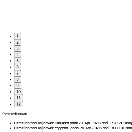
1
2
3
4
5
6
7
8
9
10
11
12
Pemberitahuan
Pemeliharaan Terjadwal: Playtech pada 21-Apr-2026 dari 17.01.28 samp
Pemeliharaan Terjadwal: Yggdrasil pada 24-Apr-2026 dari 14.00.00 sam