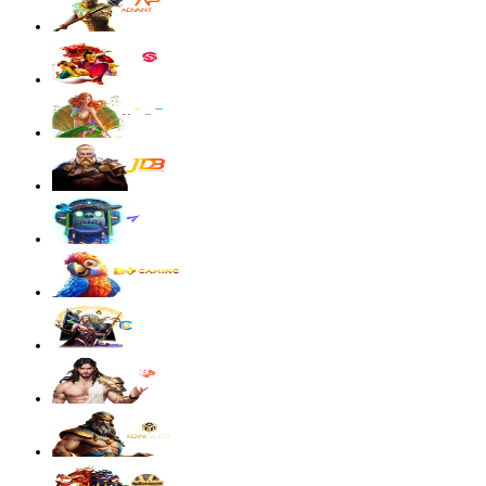
sae****9
IDR
3,881,600.00
Mahjong Wins 3 – Black Scatter