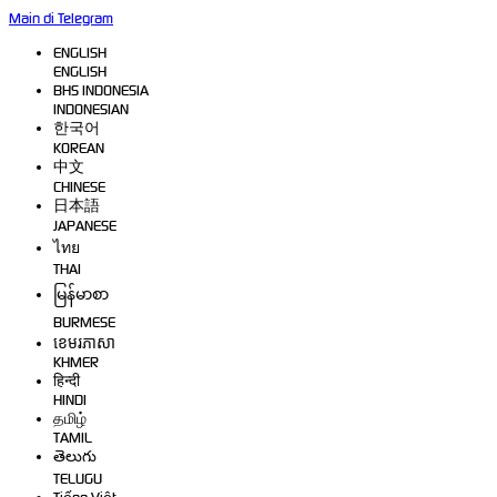
Main di Telegram
ENGLISH
ENGLISH
BHS INDONESIA
INDONESIAN
한국어
KOREAN
中文
CHINESE
日本語
JAPANESE
ไทย
THAI
မြန်မာစာ
BURMESE
ខេមរភាសា
KHMER
हिन्दी
HINDI
தமிழ்
TAMIL
తెలుగు
TELUGU