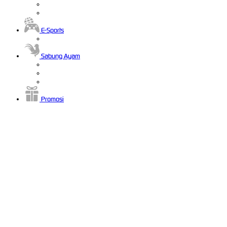
E-Sports
Sabung Ayam
Promosi