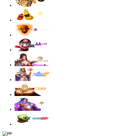
sae****9
IDR
3,590,300.00
Mahjong Wins 3 – Black Scatter
pilla****i
IDR
3,440,750.00
Starlight Princess Super Scatter