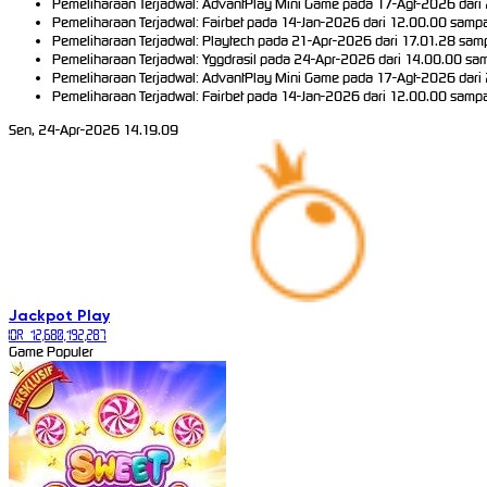
Pemeliharaan Terjadwal: AdvantPlay Mini Game pada 17-Agt-2026 dari 
Pemeliharaan Terjadwal: Fairbet pada 14-Jan-2026 dari 12.00.00 sampa
Pemeliharaan Terjadwal: Playtech pada 21-Apr-2026 dari 17.01.28 samp
Pemeliharaan Terjadwal: Yggdrasil pada 24-Apr-2026 dari 14.00.00 sam
Pemeliharaan Terjadwal: AdvantPlay Mini Game pada 17-Agt-2026 dari 
Pemeliharaan Terjadwal: Fairbet pada 14-Jan-2026 dari 12.00.00 sampa
Sen, 24-Apr-2026 14.19.09
Jackpot
Play
IDR
12,680,192,287
Game Populer