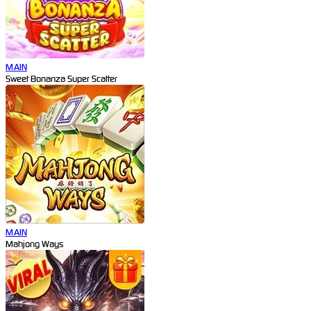
MAIN
Sweet Bonanza Super Scatter
MAIN
Mahjong Ways