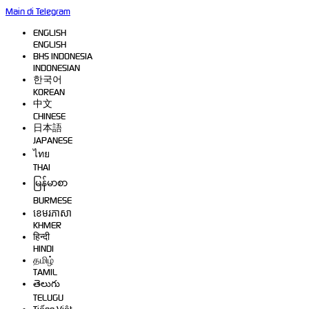
Main di Telegram
ENGLISH
ENGLISH
BHS INDONESIA
INDONESIAN
한국어
KOREAN
中文
CHINESE
日本語
JAPANESE
ไทย
THAI
မြန်မာစာ
BURMESE
ខេមរភាសា
KHMER
हिन्दी
HINDI
தமிழ்
TAMIL
తెలుగు
TELUGU