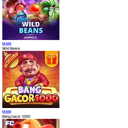
MAIN
Wild Beans
MAIN
Bang Gacor 1000