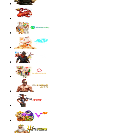
sae****9
IDR
3,590,300.00
Mahjong Wins 3 – Black Scatter
pilla****i
IDR
3,440,750.00
Starlight Princess Super Scatter