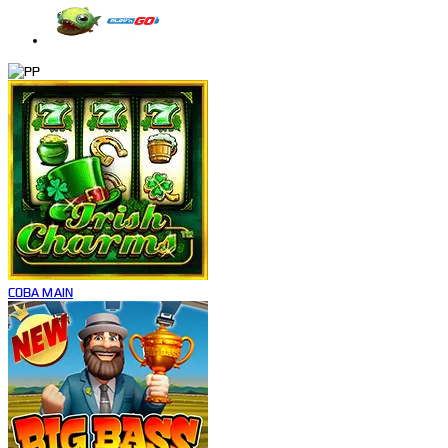
COBA
MAIN