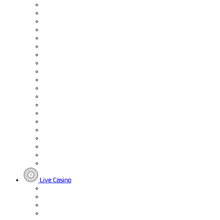
Live Casino