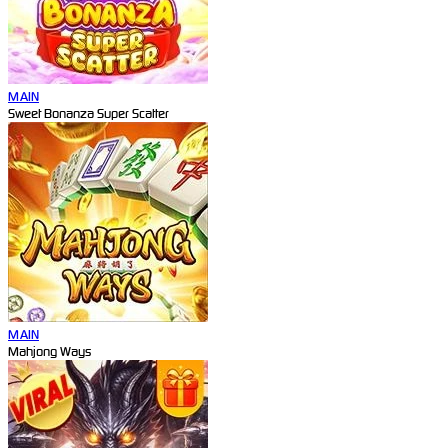
MAIN
Sweet Bonanza Super Scatter
MAIN
Mahjong Ways