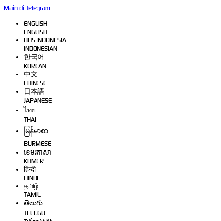
Main di Telegram
ENGLISH
ENGLISH
BHS INDONESIA
INDONESIAN
한국어
KOREAN
中文
CHINESE
日本語
JAPANESE
ไทย
THAI
မြန်မာစာ
BURMESE
ខេមរភាសា
KHMER
हिन्दी
HINDI
தமிழ்
TAMIL
తెలుగు
TELUGU