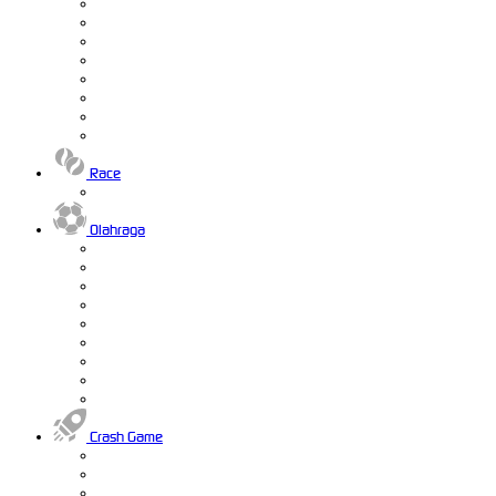
Race
Olahraga
Crash Game