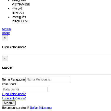
Tiếng Việt
VIETNAMESE
বাংলাদেশী
BENGALI
Português
PORTUGESE
Masuk
Daftar
×
Lupa Kata Sandi?
×
MASUK
Nama Pengguna
Kata Sandi
Lupa Kata Sandi?
Lupa Kata Sandi?
Belum punya akun?
Daftar Sekarang