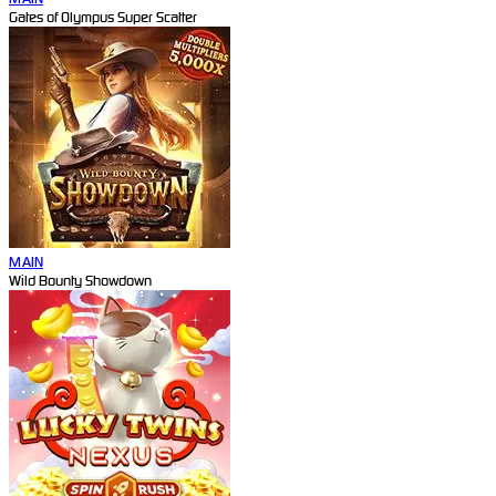
Gates of Olympus Super Scatter
MAIN
Wild Bounty Showdown