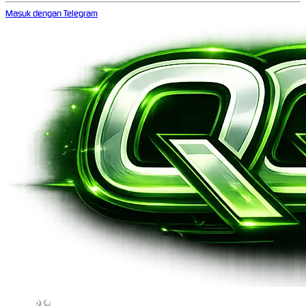
Masuk dengan Telegram