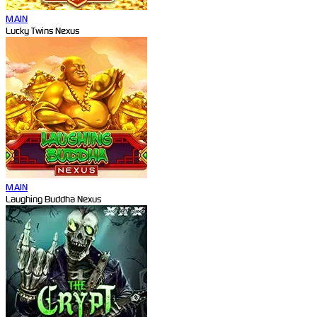
MAIN
Lucky Twins Nexus
MAIN
Laughing Buddha Nexus