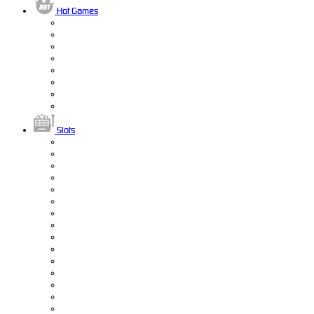
Hot Games
Slots