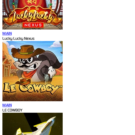
MAIN
Lucky Lucky Nexus
MAIN
LE COWBOY