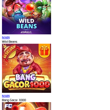
MAIN
Wild Beans
MAIN
Bang Gacor 1000