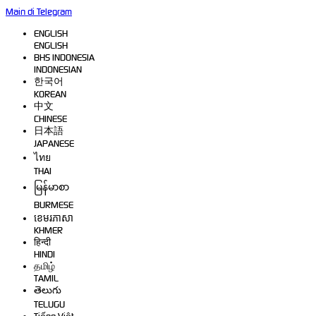
Main di Telegram
ENGLISH
ENGLISH
BHS INDONESIA
INDONESIAN
한국어
KOREAN
中文
CHINESE
日本語
JAPANESE
ไทย
THAI
မြန်မာစာ
BURMESE
ខេមរភាសា
KHMER
हिन्दी
HINDI
தமிழ்
TAMIL
తెలుగు
TELUGU