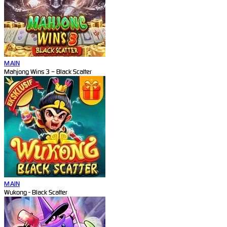
MAIN
Mahjong Wins 3 – Black Scatter
MAIN
Wukong - Black Scatter