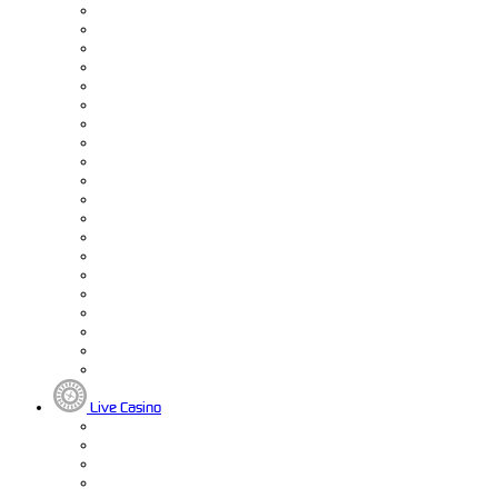
Live Casino