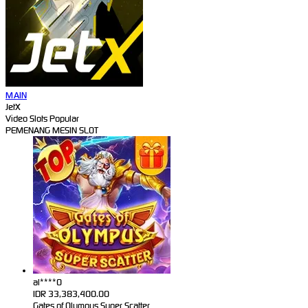
MAIN
JetX
Video Slots Popular
PEMENANG MESIN SLOT
al****0
IDR
33,383,400.00
Gates of Olympus Super Scatter